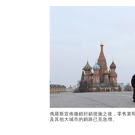
俄羅斯宣佈撤銷封鎖措施之後，零售業
及其他大城市的銷路已見急增。