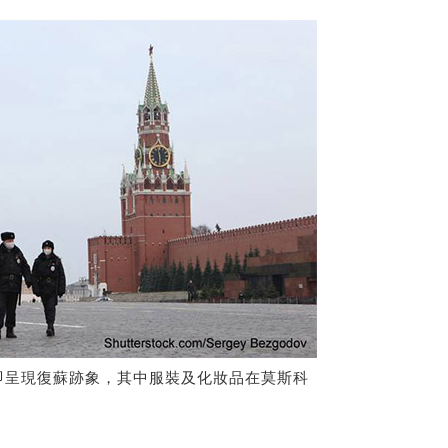
即呈現復蘇跡象，其中服裝及化妝品在莫斯科