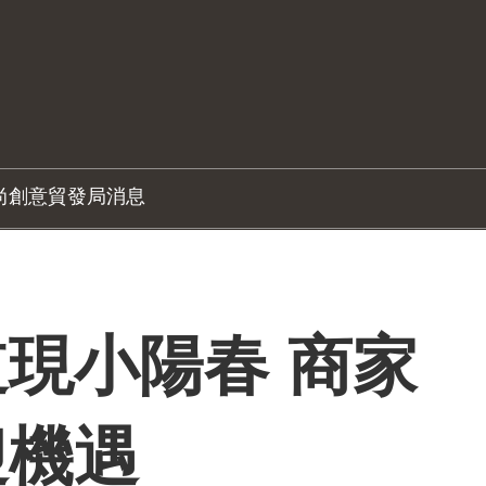
尚創意
貿發局消息
現小陽春 商家
迎機遇