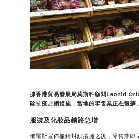
據香港貿易發展局莫斯科顧問Leonid O
除抗疫封鎖措施，當地的零售業正在復蘇
服裝及化妝品銷路急增
俄羅斯宣佈撤銷封鎖措施之後，零售業即