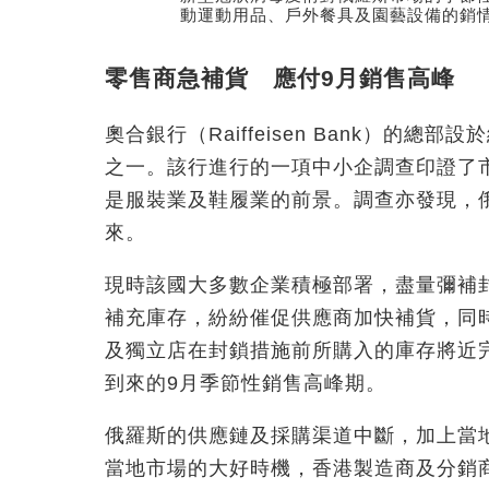
動運動用品、戶外餐具及園藝設備的銷
零售商急補貨 應付9月銷售高峰
奧合銀行（Raiffeisen Bank）的
之一。該行進行的一項中小企調查印證了
是服裝業及鞋履業的前景。調查亦發現，
來。
現時該國大多數企業積極部署，盡量彌補
補充庫存，紛紛催促供應商加快補貨，同
及獨立店在封鎖措施前所購入的庫存將近
到來的9月季節性銷售高峰期。
俄羅斯的供應鏈及採購渠道中斷，加上當
當地市場的大好時機，香港製造商及分銷