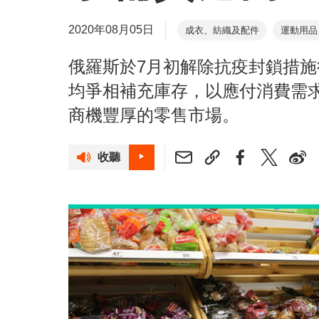
2020年08月05日
成衣、紡織及配件
運動用品
俄羅斯於7月初解除抗疫封鎖措
均爭相補充庫存，以應付消費需
商機豐厚的零售市場。
收聽