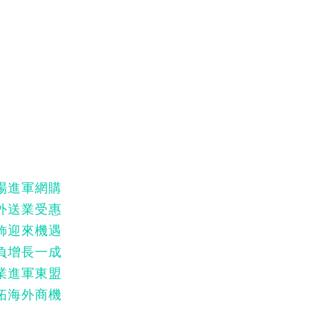
場進軍網購
外送業受惠
飾迎來機遇
負增長一成
業進軍東盟
拓海外商機