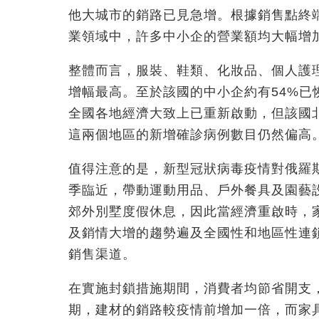
他大城市的銷路已見急增。根據銷售點終
業領域中，許多中小企的營業額均大幅增
整體而言，服裝、鞋類、化妝品、個人護
增幅最高。至於該國的中小企約有54%已
全國各地經濟大致上已重新啟動，但該國
這兩個地區的新增確診病例數目仍然偏高
值得注意的是，新型冠狀病毒疫情對俄羅
季臨近，帶動運動用品、戶外餐具及園藝
郊外別墅度假休息，因此當經濟重啟時，
及銷情大增的趨勢遍及全國性和地區性連
銷售渠道。
在實施封鎖措施期間，消費者均節省開支
期，建材的銷路較疫情前增加一倍，而家