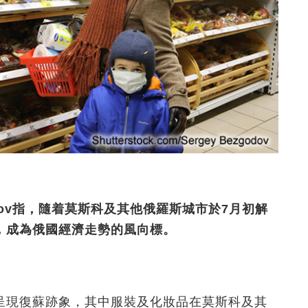
rlov指，隨着莫斯科及其他俄羅斯城市於7月初解
，成為俄國經濟走勢的風向標。
呈現復蘇跡象，其中服裝及化妝品在莫斯科及其