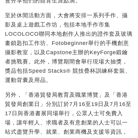
會分享他們的體育生涯點滴。
至於休閒活動方面，大會將安排一系列手作、攝
影及桌上遊戲工作坊，包括本地手作市集
LOCOLOCO聯同本地創作人推出的證件套及玻璃
畫鎖匙扣工作坊、Fotobeginner舉行的手機創意
攝影教室，以及Capstone主辦的KeyForge鍛鑰
者挑戰賽。此外，博覽期間會舉行現場大抽獎，
獎品包括Speed Stacks® 競技疊杯訓練杯套裝、
運動背囊及用品。
另外，「香港貿發局教育及職業博覽」及「香港
貿發局創業日」分別訂於7月16至19日及7月16至
17日與香港書展同場舉行，公眾人士可免費入
場，讓年輕人、求職者及有意創業的人士可以一
站式盡覽升學、就業、創業商機及支援等資訊，