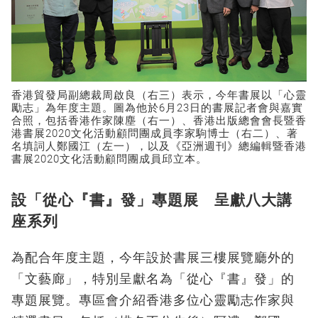
香港貿發局副總裁周啟良（右三）表示，今年書展以「心靈
勵志」為年度主題。圖為他於6月23日的書展記者會與嘉實
合照，包括香港作家陳塵（右一）、香港出版總會會長暨香
港書展2020文化活動顧問團成員李家駒博士（右二）、著
名填詞人鄭國江（左一），以及《亞洲週刊》總編輯暨香港
書展2020文化活動顧問團成員邱立本。
設「從心『書』發」專題展 呈獻八大講
座系列
為配合年度主題，今年設於書展三樓展覽廳外的
「文藝廊」，特別呈獻名為「從心『書』發」的
專題展覽。專區會介紹香港多位心靈勵志作家與