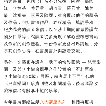
精選書目，包括（排名不分先後）阿濃、鄭國
江、李焯芬、蔡元雲、胡燕青、羅乃萱、陳美
齡、沈祖堯、素黑及陳塵，並會展出他們的藏品
及作品，包括書法作品、絕版精品、填詞手稿、
絕少曝光的讀者來信，以至沙士期間前線醫護衣
物及口罩等，讓讀者從多角度了解心靈勵志書籍
及作家的創作歷程。部份作家更會出席講座，分
享其創作心得，在書裏書外與讀者交流。
另外，文藝廊亦設有「我們的快樂回憶 — 兒童樂
園」及與李小龍會攜手合作設置的「不朽巨龍：
李小龍傳奇80載」展區，前者展出不同年代的
《兒童樂園》珍貴刊物及相關精品，後者匯聚收
藏家借出有關李小龍的珍藏。
今年書展繼續呈獻
八大講座系列
，包括再度與