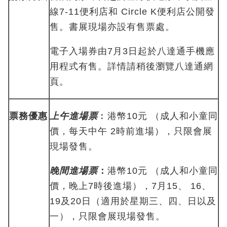
線7-11便利店和 Circle K便利店公開發
售。書展現場亦設有售票處。
電子入場券由7月3日起於八達通手機應
用程式有售。詳情請稍後瀏覽八達通網
頁。
票務優惠
上午進場票
︰港幣10元 （成人和小童同
價，每天中午 2時前進場），只限會展
現場發售。
晚間進場票
：
港幣10元 （成人和小童同
價，晚上7時後進場），7月15、 16、
19及20日（適用於星期三、四、日以及
一），只限會展現場發售。