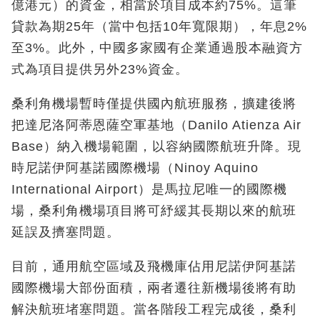
億港元）的資金，相當於項目成本約75%。這筆
貸款為期25年（當中包括10年寬限期），年息2%
至3%。此外，中國多家國有企業通過股本融資方
式為項目提供另外23%資金。
桑利角機場暫時僅提供國內航班服務，擴建後將
把達尼洛阿蒂恩薩空軍基地（Danilo Atienza Air
Base）納入機場範圍，以容納國際航班升降。現
時尼諾伊阿基諾國際機場（Ninoy Aquino
International Airport）是馬拉尼唯一的國際機
場，桑利角機場項目將可紓緩其長期以來的航班
延誤及擠塞問題。
目前，通用航空區域及飛機庫佔用尼諾伊阿基諾
國際機場大部份面積，兩者遷往新機場後將有助
解決航班堵塞問題。當各階段工程完成後，桑利