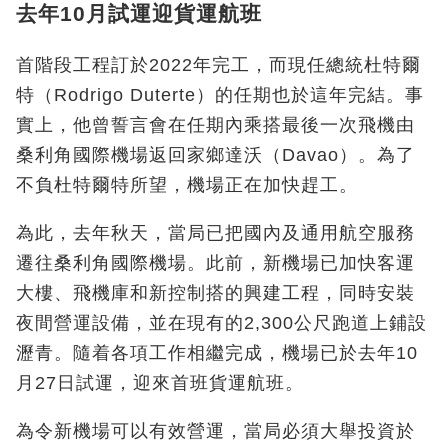
去年10月試運迎貨運航班
首階段工程訂於2022年完工，而現任總統杜特爾
特（Rodrigo Duterte）的任期也於這年完結。事
實上，他曾誓言會在任期內乘搭最後一次飛機由
桑利角國際機場返回家鄉達沃（Davao）。為了
不負杜特爾特所望，機場正在加快趕工。
為此，去年秋天，當局已把國內及通用航空服務
遷往桑利角國際機場。此前，新機場已加快客運
大樓、飛機庫和新控制搭的興建工程，同時安裝
夜間營運設備，並在現有的2,300公尺跑道上鋪設
瀝青。隨着各項工作相繼完成，機場已於去年10
月27日試運，迎來首班貨運航班。
為令新機場可以有效營運，當局必須大舉投資於