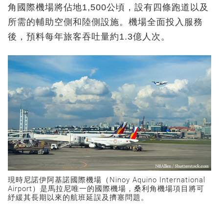
角國際機場將佔地1,500公頃，設有四條跑道以及
所需的輔助空側和陸側設施。機場全面投入服務
後，預料每年旅客吞吐量約1.3億人次。
現時尼諾伊阿基諾國際機場（Ninoy Aquino International
Airport）是馬拉尼唯一的國際機場，桑利角機場項目將可
紓緩其長期以來的航班延誤及擠塞問題。