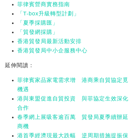
菲律賓營商實務指南
「T-box升級轉型計劃」
「夏季採購匯」
「貿發網採購」
香港貿發局最新活動安排
香港貿發局中小企服務中心
延伸閱讀：
菲律賓家品家電需求增 港商乘自貿協定覓
機遇
港與東盟促進自貿投資 與菲協定生效深化
合作
春季網上展吸客逾百萬 貿發局夏季續辦延
商機
港首季經濟現最大跌幅 逆周期措施提振保