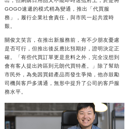
出，但網購日用品又不能即時送抵府上，於是將
GOGO速遞的模式稍為變通，推出「代買服
務」，履行企業社會責任，與市民一起共渡時
艱。
關俊文笑言，在推出新服務前，有不少朋友憂慮
是否可行，但推出後反應比預期好，證明決定正
確。「有些代買訂單更是意料之外，完全沒想到
會有客人提出跨區到元朗代買特產。」除了幫助
市民外，為免因買錯產品而發生爭拗，他亦鼓勵
司機與客戶多溝通，無形中提升了公司的客戶服
務水平。