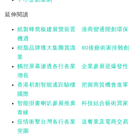
延伸閱讀
紙製蜂窩板建展覽裝置 港商變通開創環保
機遇
樹脂品牌獲大集團賞識 90後藝術家排難創
業
觸控屏幕滲透各行各業 企業參展迎爆發性
增長
香港初創智能遙距驗樓 把握商貿機會進軍
國際
智能掛畫喇叭參展推廣 科技結合藝術買家
青睞
疫情衝擊台灣各行各業 送餐業及電商交易
突圍