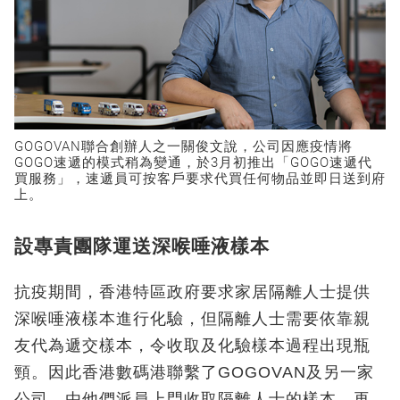
GOGOVAN聯合創辦人之一關俊文說，公司因應疫情將
GOGO速遞的模式稍為變通，於3月初推出「GOGO速遞代
買服務」，速遞員可按客戶要求代買任何物品並即日送到府
上。
設專責團隊運送深喉唾液樣本
抗疫期間，香港特區政府要求家居隔離人士提供
深喉唾液樣本進行化驗，但隔離人士需要依靠親
友代為遞交樣本，令收取及化驗樣本過程出現瓶
頸。因此香港數碼港聯繫了GOGOVAN及另一家
公司，由他們派員上門收取隔離人士的樣本，再