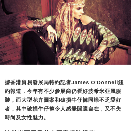
據香港貿易發展局特約記者James O'Donnell紐
約報道，今年有不少參展商仍看好波希米亞風服
裝，而大型花卉圖案和破損牛仔褲同樣不乏愛好
者，其中破損牛仔褲令人感覺閒適自在，又不失
時尚及女性魅力。