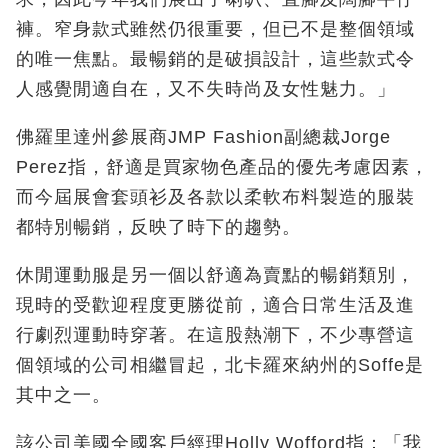
褲。窄身款式雖然仍很重要，但已不是整個領域
的唯一焦點。最暢銷的是破損設計，這些款式令
人感覺閒適自在，又不失時尚及女性魅力。」
佛羅里達州參展商JMP Fashion副總裁Jorge
Perez指，舒適是買家物色產品的優先考慮因素，
而今屆展會套頭衫及各款以柔軟布料製造的服裝
都特別暢銷，反映了時下的趨勢。
休閒運動服是另一個以舒適為賣點的暢銷類別，
現時的受歡迎程度更勝從前，適合日常生活及進
行劇烈運動時穿著。在這股熱潮下，不少專營這
個領域的公司相繼冒起，北卡羅來納州的Soffe是
其中之一。
該公司美國全國客戶經理Holly Wofford指：「我