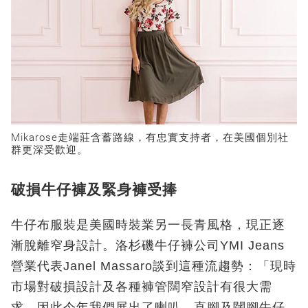
Mikarose走端莊含蓄路線，有忠實支持者，在美國個別社
群更深受歡迎。
破損牛仔褲及緊身褲受捧
牛仔布服裝是美國時裝業另一長青風格，現正逐
漸脫離窄身設計。洛杉磯牛仔褲公司YMI Jeans
營業代表Janel Massaro談到這種流趨勢：「現時
市場對破損設計及各種褲管闊窄設計有很大需
求，因此今年我們展出了喇叭、直腳及闊腳牛仔