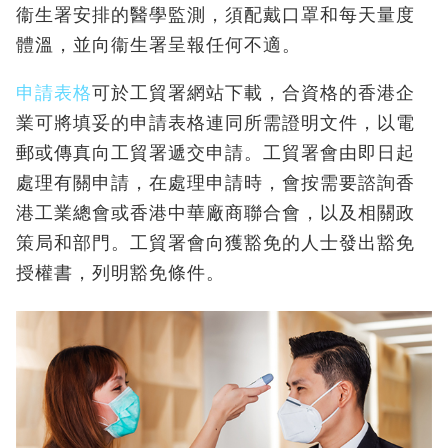
衞生署安排的醫學監測，須配戴口罩和每天量度
體溫，並向衞生署呈報任何不適。
申請表格
可於工貿署網站下載，合資格的香港企
業可將填妥的申請表格連同所需證明文件，以電
郵或傳真向工貿署遞交申請。工貿署會由即日起
處理有關申請，在處理申請時，會按需要諮詢香
港工業總會或香港中華廠商聯合會，以及相關政
策局和部門。工貿署會向獲豁免的人士發出豁免
授權書，列明豁免條件。