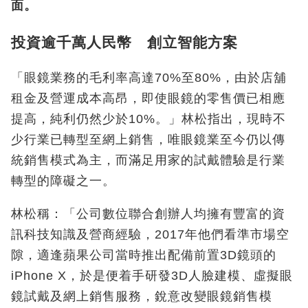
面。
投資逾千萬人民幣 創立智能方案
「眼鏡業務的毛利率高達70%至80%，由於店舖
租金及營運成本高昂，即使眼鏡的零售價已相應
提高，純利仍然少於10%。」林松指出，現時不
少行業已轉型至網上銷售，唯眼鏡業至今仍以傳
統銷售模式為主，而滿足用家的試戴體驗是行業
轉型的障礙之一。
林松稱：「公司數位聯合創辦人均擁有豐富的資
訊科技知識及營商經驗，2017年他們看準市場空
隙，適逢蘋果公司當時推出配備前置3D鏡頭的
iPhone X，於是便着手研發3D人臉建模、虛擬眼
鏡試戴及網上銷售服務，銳意改變眼鏡銷售模