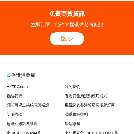
免費商貿資訊
立即訂閱，助你掌握環球營商動態
登記
>
HKTDC.com
關於我們
聯絡我們
香港貿發局流動應用程式
訂閱商貿全接觸電郵通訊
更新您的香港貿發局電郵訂閱
使用條款
私隱政策聲明
超連結條款及細則
網站導航
京ICP备09059244号
京公网安备 11010102003523号