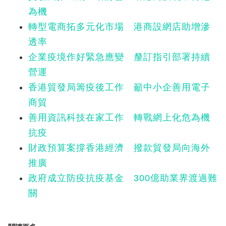
為機
轉型電商拓多元化市場 港商設網店助增滲
透率
企業疫境作好緊急應變 釐訂指引部署持續
營運
香港貿發局籌疫後工作 籲中小企善用電子
商貿
善用資訊科技在家工作 轉戰網上化危為機
抗疫
財政預算案撐香港經濟 撥款貿發局向海外
推廣
政府成立防疫抗疫基金 300億助業界渡過難
關