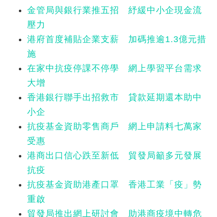
金管局與銀行業推五招 紓緩中小企現金流
壓力
港府首度補貼企業支薪 加碼推逾1.3億元措
施
在家中抗疫停課不停學 網上學習平台需求
大增
香港銀行聯手出招救市 貸款延期還本助中
小企
抗疫基金資助零售商戶 網上申請料七萬家
受惠
港商出口信心跌至新低 貿發局籲多元發展
抗疫
抗疫基金資助港產口罩 香港工業「疫」勢
重啟
貿發局推出網上研討會 助港商疫境中轉危