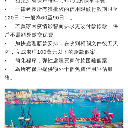
• 豁免所有保戶每年1,500元的保單年費。
• 一律延長所有獲批核的信用限額付款期限至
120日（一般為60至90日）。
• 若買家因疫情影響而要求更改付款條款，保
戶不需額外繳交保費。
• 加快處理賠款安排，在收到相關文件後五天
內，完成處理100萬元以下的賠款個案。
• 簡化程序，彈性處理買家付款困難個案。
• 為所有保戶提供額外十個免費信用評估服
務。