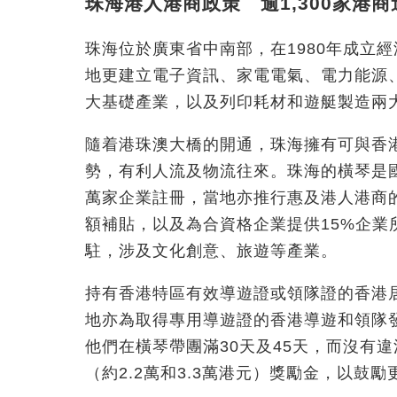
珠海港人港商政策 逾1,300家港商
珠海位於廣東省中南部，在1980年成立
地更建立電子資訊、家電電氣、電力能源
大基礎產業，以及列印耗材和遊艇製造兩
隨着港珠澳大橋的開通，珠海擁有可與香
勢，有利人流及物流往來。珠海的橫琴是國
萬家企業註冊，當地亦推行惠及港人港商
額補貼，以及為合資格企業提供15%企業所
駐，涉及文化創意、旅遊等產業。
持有香港特區有效導遊證或領隊證的香港
地亦為取得專用導遊證的香港導遊和領隊發出
他們在橫琴帶團滿30天及45天，而沒有
（約2.2萬和3.3萬港元）獎勵金，以鼓