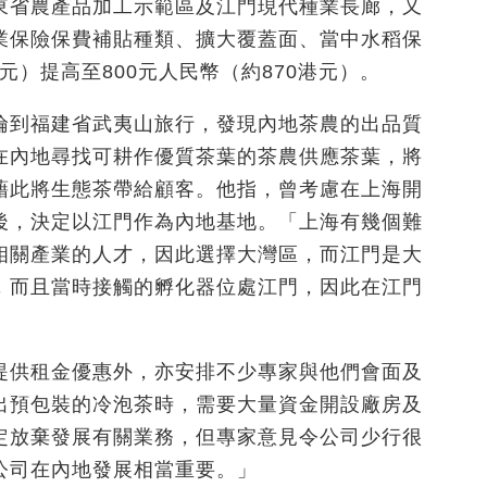
東省農產品加工示範區及江門現代種業長廊，又
業保險保費補貼種類、擴大覆蓋面、當中水稻保
元）提高至800元人民幣（約870港元）。
倫到福建省武夷山旅行，發現內地茶農的出品質
在內地尋找可耕作優質茶葉的茶農供應茶葉，將
藉此將生態茶帶給顧客。他指，曾考慮在上海開
後，決定以江門作為內地基地。「上海有幾個難
相關產業的人才，因此選擇大灣區，而江門是大
，而且當時接觸的孵化器位處江門，因此在江門
提供租金優惠外，亦安排不少專家與他們會面及
出預包裝的冷泡茶時，需要大量資金開設廠房及
定放棄發展有關業務，但專家意見令公司少行很
公司在內地發展相當重要。」