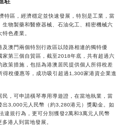
進駐
經濟特區，經濟穩定並快速發展，特別是工業，當
、生物製藥和醫療器械、石油化工、精密機械六
大特色產業。
港及澳門兩個特別行政區以陸路相連的獨特優
家第三個自貿區，截至2018年底，共有超過六
的政策措施，包括為港澳居民提供個人所得稅差
得稅優惠等，成功吸引超過1,300家港資企業進
居民，可申請橫琴專用導遊證，在當地執業，當
3,000元人民幣（約3,280港元）獎勵金。如
違法違規行為，更可分別獲發2萬和3萬元人民幣
勵更多港人到當地發展。