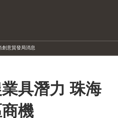
尚創意
貿發局消息
業具潛力 珠海
區商機