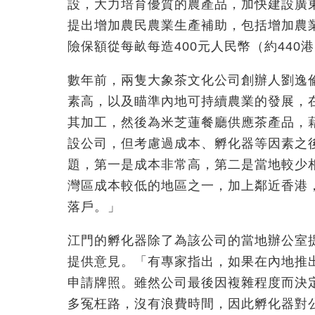
設，大力培育優質的農產品，加快建設廣
提出增加農民農業生產補助，包括增加農
險保額從每畝每造400元人民幣（約440港
數年前，兩隻大象茶文化公司創辦人劉逸
素高，以及瞄準內地可持續農業的發展，
其加工，然後為米芝蓮餐廳供應茶產品，
設公司，但考慮過成本、孵化器等因素之
題，第一是成本非常高，第二是當地較少
灣區成本較低的地區之一，加上鄰近香港
落戶。」
江門的孵化器除了為該公司的當地辦公室
提供意見。「有專家指出，如果在內地推
申請牌照。雖然公司最後因複雜程度而決
多冤枉路，沒有浪費時間，因此孵化器對