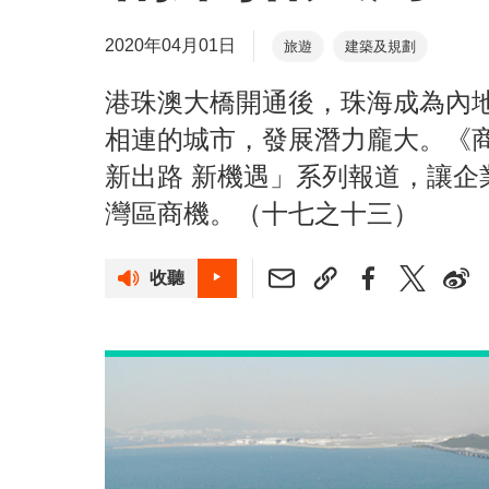
2020年04月01日
旅遊
建築及規劃
港珠澳大橋開通後，珠海成為內
相連的城市，發展潛力龐大。《商
新出路 新機遇」系列報道，讓
灣區商機。（十七之十三）
收聽