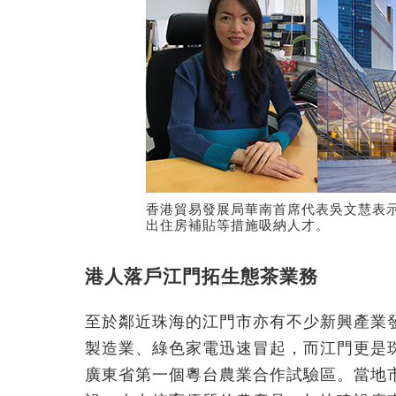
香港貿易發展局華南首席代表吳文慧表
出住房補貼等措施吸納人才。
港人落戶江門拓生態茶業務
至於鄰近珠海的江門市亦有不少新興產業
製造業、綠色家電迅速冒起，而江門更是
廣東省第一個粵台農業合作試驗區。當地