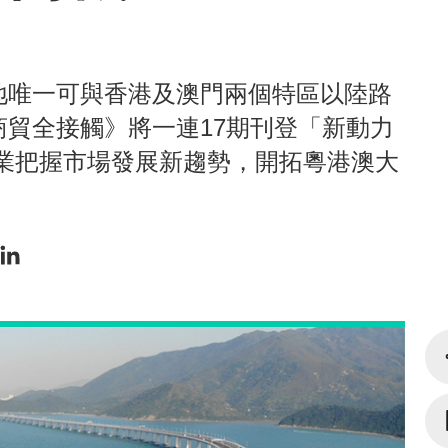
地唯一可與香港及澳門兩個特區以陸路
貿全接觸》將一連17期刊登「新動力
企業把握市場發展新趨勢，開拓粵港澳大