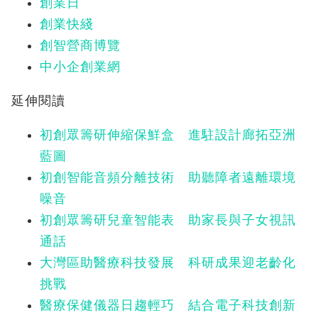
創業日
創業快綫
創智營商博覽
中小企創業網
延伸閱讀
初創眾籌研伸縮保鮮盒 進駐設計廊拓亞洲
藍圖
初創智能音頻分離技術 助聽障者遠離環境
噪音
初創眾籌研兒童智能表 助家長與子女視訊
通話
大灣區助醫療科技發展 科研成果迎老齡化
挑戰
醫療保健儀器日趨輕巧 結合電子科技創新