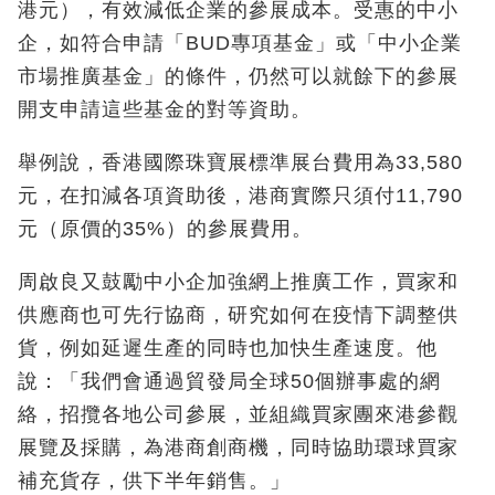
港元），有效減低企業的參展成本。受惠的中小
企，如符合申請「BUD專項基金」或「中小企業
市場推廣基金」的條件，仍然可以就餘下的參展
開支申請這些基金的對等資助。
舉例說，香港國際珠寶展標準展台費用為33,580
元，在扣減各項資助後，港商實際只須付11,790
元（原價的35%）的參展費用。
周啟良又鼓勵中小企加強網上推廣工作，買家和
供應商也可先行協商，研究如何在疫情下調整供
貨，例如延遲生產的同時也加快生產速度。他
說：「我們會通過貿發局全球50個辦事處的網
絡，招攬各地公司參展，並組織買家團來港參觀
展覽及採購，為港商創商機，同時協助環球買家
補充貨存，供下半年銷售。」