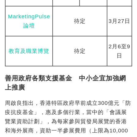
MarketingPulse
待定
3月27日
論壇
2月6至9
教育及職業博覽
待定
日
善用政府各類支援基金 中小企宜加強網
上推廣
周啟良指出，香港特區政府早前成立300億元「防
疫抗疫基金」，惠及多個行業，當中的「會議展
覽業資助計劃」，為每家參與貿發局展覽的香港
和海外展商，資助一半參展費用（上限為10,000