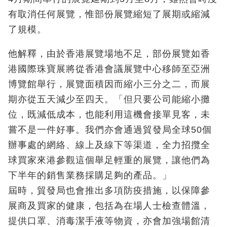
有取消任何展覽，惟部份展覽縮短了展期或縮減
了規模。
他解釋，由於香港展覽場地不足，部份展覽如香
港國際珠寶展將從香港會議展覽中心移師至亞洲
博覽館舉行，展覽面積因而縮小三分之二，而展
期亦從五天減少至四天。「但只要公司能縮小攤
位，既減低成本，也能利用這機會接單見客，未
嘗不是一件好事。我們亦會通過貿發局全球50個
辦事處的網絡、線上及線下等渠道，全力招攬全
球買家來港參觀這個舉足輕重的展覽，讓他們為
下半年的銷售業務採購足夠的產品。」
屆時，貿發局也會推出多項防疫措施，以保障參
展商及買家的健康，包括為在場人士檢查體溫，
提供口罩、消毒潔手液等物資，亦會加強場館清