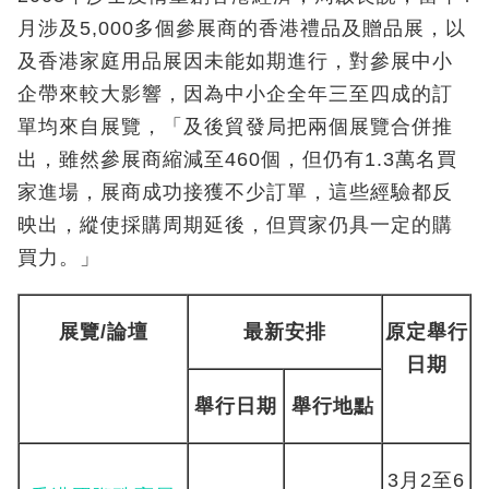
月涉及5,000多個參展商的香港禮品及贈品展，以
及香港家庭用品展因未能如期進行，對參展中小
企帶來較大影響，因為中小企全年三至四成的訂
單均來自展覽，「及後貿發局把兩個展覽合併推
出，雖然參展商縮減至460個，但仍有1.3萬名買
家進場，展商成功接獲不少訂單，這些經驗都反
映出，縱使採購周期延後，但買家仍具一定的購
買力。」
展覽
/
論壇
最新安排
原定
舉行
日期
舉行日期
舉行地點
3月2至6