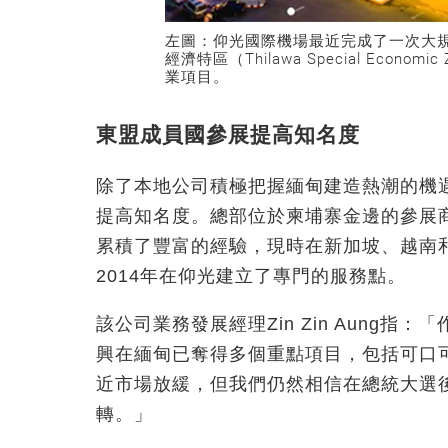
左圖：仰光國際機場最近完成了一次大
經濟特區（Thilawa Special Eco
業項目。
東盟成員國參展提高知名度
除了本地公司積極把握緬甸建造熱潮的機
提高知名度。總部位於柬埔寨金邊的參展商C
累積了豐富的經驗，現時在新加坡、越南
2014年在仰光建立了專門的服務點。
該公司業務發展經理Zin Zin Aung
興在緬甸已奪得多個重點項目，包括可口可樂
近市場放緩，但我們仍然相信在總統大選後
轉。」