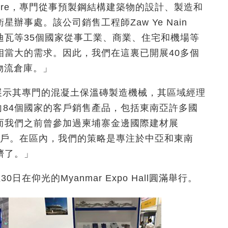
ructure，專門從事預製鋼結構建築物的設計、製造和
事處。該公司銷售工程師Zaw Ye Nain
迪瓦等35個國家從事工業、商業、住宅和機場等
相當大的需求。因此，我們在這裏已開展40多個
o的物流倉庫。」
場展示其專門的混凝土保溫磚製造機械，其區域經理
「目前我們向84個國家的客戶銷售產品，包括東南亞許多國
而我們之前曾參加過柬埔寨金邊國際建材展
些客戶。在區內，我們的策略是專注於中亞和東南
擠了。」
日在仰光的Myanmar Expo Hall圓滿舉行。