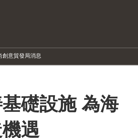
尚創意
貿發局消息
基礎設施 為海
造機遇