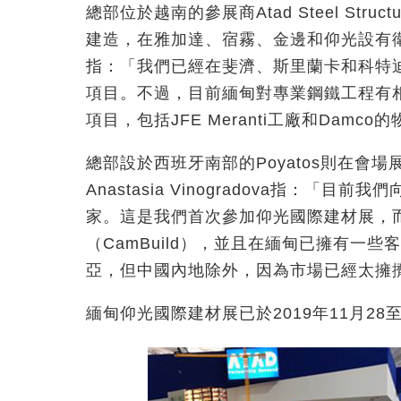
總部位於越南的參展商Atad Steel St
建造，在雅加達、宿霧、金邊和仰光設有衛星辦
指：「我們已經在斐濟、斯里蘭卡和科特
項目。不過，目前緬甸對專業鋼鐵工程有
項目，包括JFE Meranti工廠和Damc
總部設於西班牙南部的Poyatos則在會
Anastasia Vinogradova指：
家。這是我們首次參加仰光國際建材展，
（CamBuild），並且在緬甸已擁有一
亞，但中國內地除外，因為市場已經太擁
緬甸仰光國際建材展已於2019年11月28至30