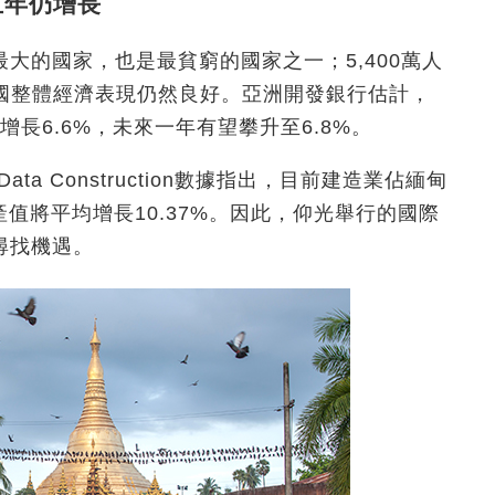
五年仍增長
大的國家，也是最貧窮的國家之一；5,400萬人
該國整體經濟表現仍然良好。亞洲開發銀行估計，
增長6.6%，未來一年有望攀升至6.8%。
ta Construction數據指出，目前建造業佔緬甸
產值將平均增長10.37%。因此，仰光舉行的國際
尋找機遇。