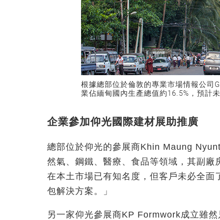
根據總部位於倫敦的專業市場情報公司Global
業佔緬甸國內生產總值約16.5%，預計未
企業參加仰光國際建材展助推廣
總部位於仰光的參展商Khin Maung Nyun
然氣、鋼鐵、醫療、食品等領域，其副廠房經
在本土市場已有知名度，但客戶未必全面
包解決方案。」
另一家仰光參展商KP Formwork成