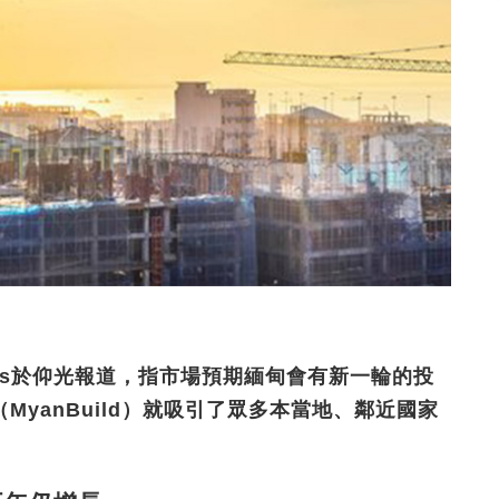
eitas於仰光報道，指市場預期緬甸會有新一輪的投
yanBuild）就吸引了眾多本當地、鄰近國家