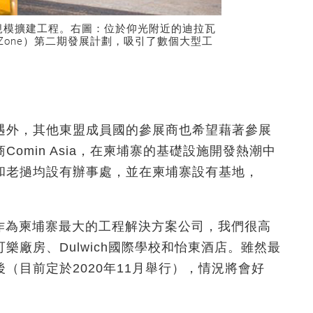
規模擴建工程。右圖：位於仰光附近的迪拉瓦
nomic Zone）第二期發展計劃，吸引了數個大型工
遇外，其他東盟成員國的參展商也希望藉著參展
omin Asia，在柬埔寨的基礎設施開發熱潮中
和老撾均設有辦事處，並在柬埔寨設有基地，
指：「作為柬埔寨最大的工程解決方案公司，我們很高
廠房、Dulwich國際學校和怡東酒店。雖然最
（目前定於2020年11月舉行），情況將會好