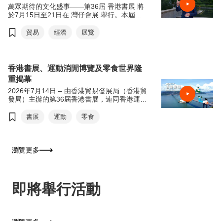
萬眾期待的文化盛事——第36屆 香港書展 將
於7月15日至21日在 灣仔會展 舉行。本屆書
展以「文創傳承·旅悅人生」為年度主題，帶
領讀者從香港出發，探索世界各地的歷史、文
貿易
經濟
展覽
化與生活風貌。
適逢 貿發局60周年 ，主席 馬時亨教授 今年
特別聯同本地藝術家 @messydesks 及過百位
香港書展、運動消閒博覽及零食世界隆
中、小學生，攜手用畫筆記錄香港經濟面貌。
重揭幕
歡迎觀看宣傳短片，率先感受本屆書展的精彩
內容。
2026年7月14日 – 由香港貿易發展局（香港貿
發局）主辦的第36屆香港書展，連同香港運動
消閒博覽及零食世界，將於今天7月15日至21
日（星期三至星期二）於香港會議展覽中心舉
書展
運動
零食
行。今年三項展覽合共匯聚超過770家展商，
來自約30個國家及地區，為入場人士帶來集閱
讀、運動與消閒於一體的盛夏旅程。展覽首日
（7月15日）上午11時將舉行開幕典禮，由香
瀏覽更多
港特別行政區政府署理政務司司長卓永興擔任
主禮嘉賓及致開幕辭，香港貿易發展局主席馬
時亨教授致歡迎辭。
即將舉行活動
今年書展以「從香港閱讀世界：文創傳承．旅
悅人生」為年度主題，鼓勵公眾閱讀，特別是
與文化、旅遊及文創相關的作品，以文字漫遊
世界，拓闊視野。焦點展區「世界文藝廊」以