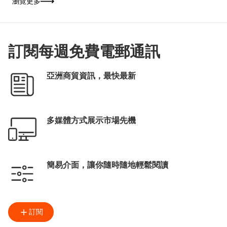
瀏覽更多
「揭開文學心度遊」為主題，以「本地眼」和
「世界眼」雙重視角貫穿四大體驗區。場內設
有多組互動裝置，按參觀者的性格及喜好推薦
書籍及深度遊路線；並聯同各國駐港總領事館
展出逾200本書籍，讓書迷從閱讀中展開一場
跨越地域的文學之旅。
訂閱每週免費電郵通訊
亞洲商貿資訊，最快最新
多媒體方式展示市場先機
簡易介面，讓你隨時隨地輕鬆閱讀
訂閱