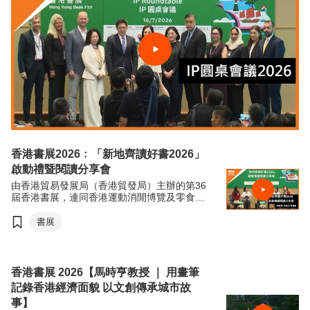
香港書展2026﹕「新地齊讀好書2026」
啟動禮暨閱讀分享會
由香港貿易發展局（香港貿發局）主辦的第36
屆香港書展，連同香港運動消閒博覽及零食世
界，將於7月15日至21日（星期三至星期二）
於香港會議展覽中心舉行。今年三項展覽合共
書展
匯聚超過770家展商，來自約30個國家及地
區，為入場人士帶來集閱讀、運動與消閒於一
體的盛夏旅程。
香港書展 2026【馬時亨教授 ｜ 用畫筆
記錄香港經濟面貌 以文創傳承城市故
事】