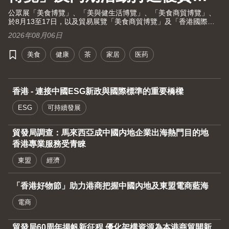
活大健康之旅！
公眾展「美食博覽」、「美與健生活博覽」、「美食商貿博覽」、
於8月13至17日，以及貿易展覽「美食商貿博覽」及「香港國際茶
展」於8月13至15日假灣仔香港會議展覽中心舉行。茶展將再次全
2026年08月06日
面開放予業內人士及持票公眾進場。由現代化中醫藥國際協會聯同
香港貿發局及十大科研機構攜手舉辦的國際現代化中醫藥及健康產
美食
健康
茶
家居
医药
品會議（中醫藥會議）亦於8月13至15日舉行。
香港 - 連接中國ESG新政與國際標準的重要橋樑
ESG
可持續發展
貿發局調查：馬來西亞成中國内地企業出海熱門目的地
香港專業服務受青睞
東盟
經濟
「香港好物節」助力港商把握中國內地及東盟電商藍海
電商
貿發局60周年揚帆新征程 優化架構資源為本港商貿開新