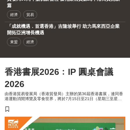
篇
經濟
貿易
「成就機遇．首選香港」吉隆坡舉行 助力馬來西亞企業
開拓亞洲增長機遇
東盟
經濟
香港書展2026﹕IP 圓桌會議
2026
由香港貿易發展局（香港貿發局）主辦的第36屆香港書展，連同香
港運動消閒博覽及零食世界，將於7月15日至21日（星期三至星期
二）於香港會議展覽中心舉行。今年三項展覽合共匯聚超過770家展
商，來自約30個國家及地區，為入場人士帶來集閱讀、運動與消閒
於一體的盛夏旅程。