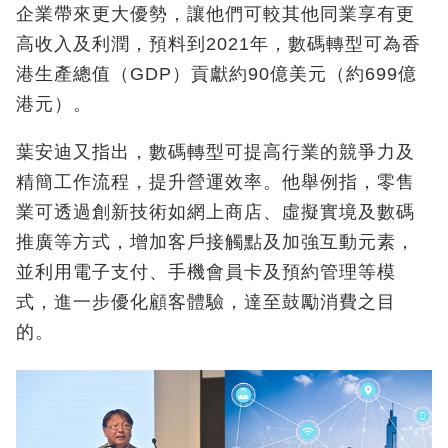
企業帶來更大優勢，讓他們可較其他同業享有更
高收入及利潤，預料到2021年，數碼轉型可為香
港生產總值（GDP）貢獻約90億美元（約699億
港元）。
葉安迪又指出，數碼轉型可提高行業的競爭力及
精簡工作流程，提升營運效率。他舉例指，零售
業可透過創新技術如網上商店、虛擬實境及數碼
推廣等方式，增加客戶接觸點及加強互動元素，
並利用電子支付、手機會員卡及預約管理等模
式，進一步優化顧客體驗，達至鼓勵消費之目
的。