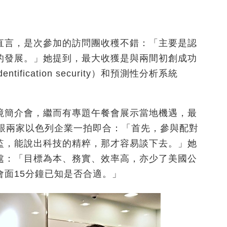
了當 一拍即合
直言，是次參加的訪問團收穫不錯：「主要是認
的發展。」她提到，最大收獲是與兩間初創成功
ication security）和預測性分析系統
境簡介會，繼而有專題午餐會展示當地機遇，最
司跟兩家以色列企業一拍即合：「首先，參與配對
監，能說出科技的精粹，那才容易談下去。」她
處：「目標為本、務實、效率高，亦少了美國公
面15分鐘已知是否合適。」