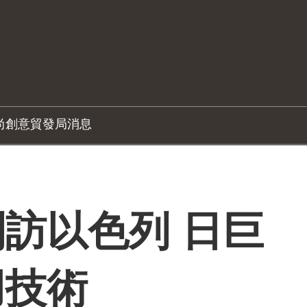
尚創意
貿發局消息
訪以色列 日巨
用技術