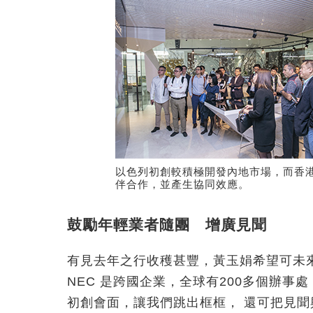
以色列初創較積極開發內地市場，而香
伴合作，並產生協同效應。
鼓勵年輕業者隨團 增廣見聞
有見去年之行收穫甚豐，黃玉娟希望可未
NEC 是跨國企業，全球有200多個辦
初創會面，讓我們跳出框框， 還可把見