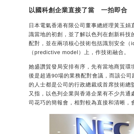
以國科創企業直接
日本電氣香港有限公司董事總經理黃玉娟
識當地的初創，並了解以色列在創新科技
配對，並在兩項核心技術包括識別安全（identif
（predictive model）上，作技術融合。
她盛讚貿發局安排有序，先有當地商貿環
後是超過90場的業務配對會議，而該公
的人士都是公司的行政總裁或首席技術總
又指，以色列企業與香港企業有不少共通
司花巧的簡報會，相對較為直接和清晰，會