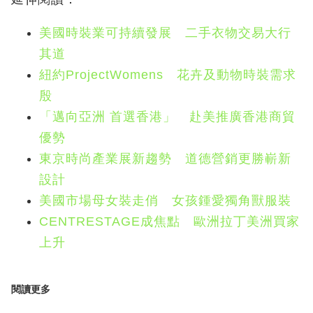
美國時裝業可持續發展 二手衣物交易大行
其道
紐約ProjectWomens 花卉及動物時裝需求
殷
「邁向亞洲 首選香港」 赴美推廣香港商貿
優勢
東京時尚產業展新趨勢 道德營銷更勝嶄新
設計
美國市場母女裝走俏 女孩鍾愛獨角獸服裝
CENTRESTAGE成焦點 歐洲拉丁美洲買家
上升
閱讀更多