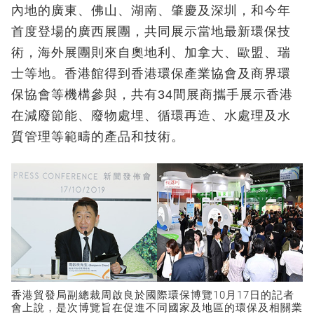
內地的廣東、佛山、湖南、肇慶及深圳，和今年
首度登場的廣西展團，共同展示當地最新環保技
術，海外展團則來自奧地利、加拿大、歐盟、瑞
士等地。香港館得到香港環保產業協會及商界環
保協會等機構參與，共有34間展商攜手展示香港
在減廢節能、廢物處埋、循環再造、水處理及水
質管理等範疇的產品和技術。
香港貿發局副總裁周啟良於國際環保博覽10月17日的記者
會上說，是次博覽旨在促進不同國家及地區的環保及相關業