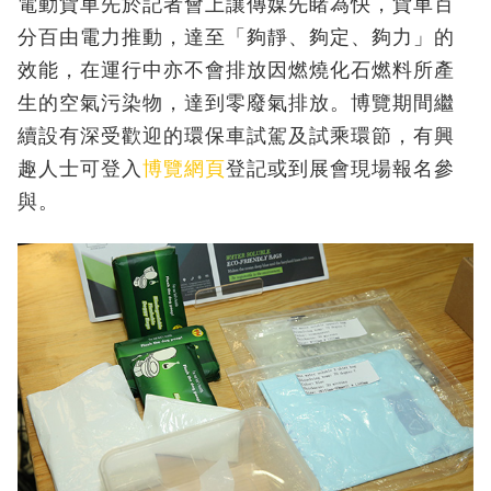
電動貨車先於記者會上讓傳媒先睹為快，貨車百
分百由電力推動，達至「夠靜、夠定、夠力」的
效能，在運行中亦不會排放因燃燒化石燃料所產
生的空氣污染物，達到零廢氣排放。博覽期間繼
續設有深受歡迎的環保車試駕及試乘環節，有興
趣人士可登入
博覽網頁
登記或到展會現場報名參
與。