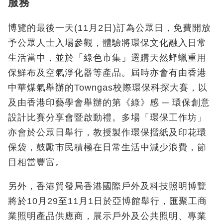
服務
博覽的最後一天(11月2日)訂為公眾日，免費開放
予公眾人士入場參觀，體驗將環保文化融入日常
生活當中，並於「綠色市集」選購天然蜂蠟重用
保鮮布及空氣淨化器等產品。屆時亦會有由香港
中華煤氣舉辦的Towngas校際環保科探大賽，以
及由香港印藝學會舉辦的第《綠》感 ─ 環保創意
設計比賽分享會暨啟動禮。多場「環保工作坊」
亦會於公眾日舉行，教授製作環保摺紙及印花環
保袋，鼓勵市民積極在日常生活中減少浪費，節
目相當豐富。
另外，香港貿發局香港國際戶外及科技照明博覽
將於10月29至11月1日於亞博館舉行，匯聚工商
業照明產品供應商，展示戶外及公共照明、專業