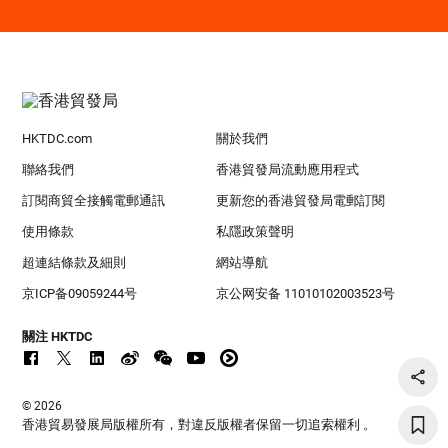
HKTDC.com
關於我們
聯絡我們
香港貿發局流動應用程式
訂閱商貿全接觸電郵通訊
更新您的香港貿發局電郵訂閱
使用條款
私隱政策聲明
超連結條款及細則
網站導航
京ICP备09059244号
京公网安备 11010102003523号
關注 HKTDC
© 2026
香港貿易發展局版權所有，對違反版權者保留一切追索權利 。