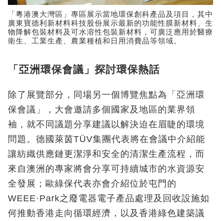
「粵港澳大灣區」專區展示當地環保創科產品及項目，其中
廣東寶德利新材料科技股份展示最新的功能性膜新材料、生
物降解包裝材料及可水溶性包裝新材料，可廣泛應用於醫療
衛生、工業生產、農業種植和日用消費品等領域。
「亞洲環保會議」探討環保熱話
除了展覽部分，同場另一個博覽焦點為「亞洲環
保會議」，大會邀請多個國家及地區的業界領
袖，就不同議題分享建議以解決迫在眉睫的環境
問題。德國萊茵TÜV集團代表將在會議中介紹能
讓紡織供應鏈更潔淨和安全的清潔生產流程，而
來自澳洲的專家將會分享可持續城市的水資源安
全發展；歐綠保代表亦會介紹位於屯門的
WEEE·Park之廢電器電子產品處理及回收設施如
何推動香港走向循環經濟，以及香港綠色建築議