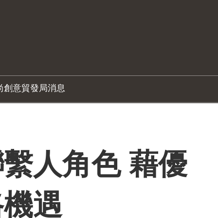
尚創意
貿發局消息
繫人角色 藉優
路機遇