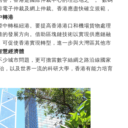
信譽，香港是國際仲裁中心的理想地之一。 數碼
排電子仲裁及網上仲裁。香港應盡快確立規範，
中轉港
際中轉樞紐港。要提高香港港口和機場貨物處理
確的發展方向。借助區塊鏈技術以實現供應鏈融
，可促使香港實現轉型，進一步與大灣區其他市
智慧經濟體
不少城市問題，更可擔當數字絲綢之路沿線國家
管治，以及世界一流的科研大學，香港有能力培育
。