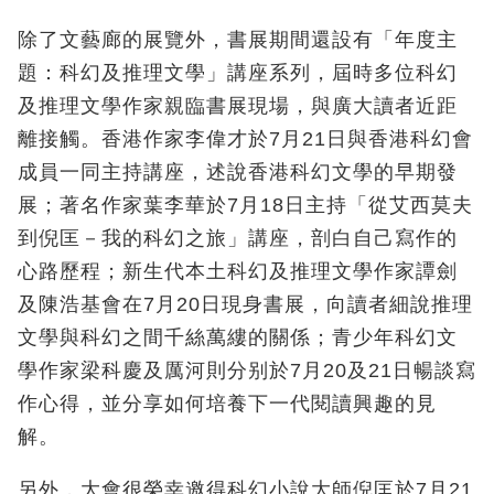
除了文藝廊的展覽外，書展期間還設有「年度主
題：科幻及推理文學」講座系列，屆時多位科幻
及推理文學作家親臨書展現場，與廣大讀者近距
離接觸。香港作家李偉才於7月21日與香港科幻會
成員一同主持講座，述說香港科幻文學的早期發
展；著名作家葉李華於7月18日主持「從艾西莫夫
到倪匡－我的科幻之旅」講座，剖白自己寫作的
心路歷程；新生代本土科幻及推理文學作家譚劍
及陳浩基會在7月20日現身書展，向讀者細說推理
文學與科幻之間千絲萬縷的關係；青少年科幻文
學作家梁科慶及厲河則分别於7月20及21日暢談寫
作心得，並分享如何培養下一代閱讀興趣的見
解。
另外，大會很榮幸邀得科幻小說大師倪匡於7月21