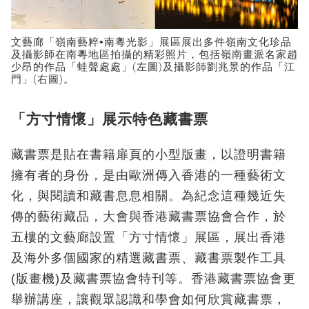
文藝廊「嶺南藝粹
•
南粵光影」展區展出多件嶺南文化珍品
及攝影師在南粵地區拍攝的精彩照片，包括嶺南畫派名家趙
少昂的作品「蛙聲處處」(左圖)及攝影師劉兆景的作品「江
門」(右圖)。
「方寸情懷」展示特色藏書票
藏書票是貼在書籍扉頁的小型版畫，以證明書籍
擁有者的身份，是由歐洲傳入香港的一種藝術文
化，與閱讀和藏書息息相關。為紀念這種幾近失
傳的藝術藏品，大會與香港藏書票協會合作，於
五樓的文藝廊設置「方寸情懷」展區，展出香港
及海外多個國家的精選藏書票、藏書票製作工具
(版畫機)及藏書票協會特刊等。香港藏書票協會更
舉辦講座，讓觀眾認識和學會如何欣賞藏書票，