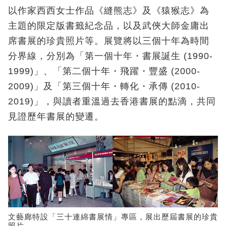
以作家西西女士作品《縫熊志》及《猿猴志》為
主題的限定版書籤紀念品，以及武俠大師金庸出
席書展的珍貴照片等。展覽將以三個十年為時間
分界線，分別為「第一個十年・書展誕生 (1990-
1999)」、「第二個十年・飛躍・豐盛 (2000-
2009)」及「第三個十年・轉化・承傳 (2010-
2019)」，與讀者重溫過去香港書展的點滴，共同
見證歷年書展的變遷。
文藝廊特設「三十連綿書展情」專區，展出歷屆書展的珍貴
照片。