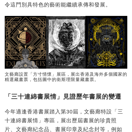
令這門別具特色的藝術能繼續承傳和發展。
文藝廊設置「方寸情懷」展區，展出香港及海外多個國家的
精選藏書票，包括圖中的衛斯理限量藏書票。
「三十連綿書展情」見證歷年書展的變遷
今年適逢香港書展踏入第30屆，文藝廊特設「三
十連綿書展情」專區，展出歷屆書展的珍貴照
片、文藝廊紀念品、書展印章及紀念封等，例如