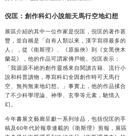
倪匡：創作科幻小說能天馬行空地幻想
展區介紹的其中一位作家是倪匡，倪匡的著作甚
豐，並自稱是「自有人類以來，漢字寫得最多的
人」，從《衛斯理》、《原振俠》到《女黑俠木
蘭花》，他的作品可謂家傳戶曉。倪匡表示：
「我源源不絕的創作靈感來自閱讀古籍、流行小
說和科普讀物，專寫科幻全因創作時可天馬行
空、無拘無束地幻想。」事實上，他的作品揉合
了不少科學理論、神學、玄學等元素，馳情入
幻。
今年書展文藝廊呈獻一系列珍品，包括倪匡的手
稿及60年代於報章連載的《衛斯理》剪報，展區