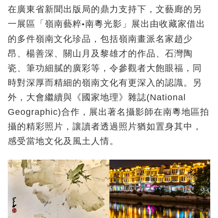
在廣東省新聞出版局的鼎力支持下，文藝廊的另
一展區「嶺南藝粹
南粵光影」展出由收藏家借出
•
的多件嶺南文化珍品，包括嶺南畫派名家趙少
昂、楊善深、關山月及黎雄才的作品、石灣陶
瓷、筆功細膩的廣彩等，令參觀者大飽眼福，同
時對深厚而精細的嶺南文化有更深入的認識。另
外，大會繼續與《國家地理》雜誌(National
Geographic)合作，展出著名攝影師在南粵地區拍
攝的精彩照片，讓讀者透過照片猶如置身其中，
感受當地文化及風土人情。