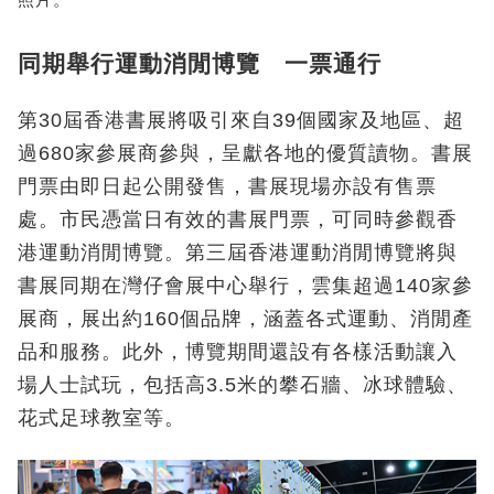
同期舉行運動消閒博覽 一票通行
第30屆香港書展將吸引來自39個國家及地區、超
過680家參展商參與，呈獻各地的優質讀物。書展
門票由即日起公開發售，書展現場亦設有售票
處。市民憑當日有效的書展門票，可同時參觀香
港運動消閒博覽。第三屆香港運動消閒博覽將與
書展同期在灣仔會展中心舉行，雲集超過140家參
展商，展出約160個品牌，涵蓋各式運動、消閒產
品和服務。此外，博覽期間還設有各樣活動讓入
場人士試玩，包括高3.5米的攀石牆、冰球體驗、
花式足球教室等。