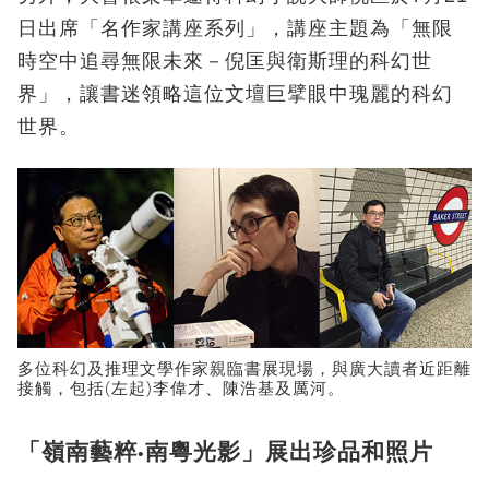
日出席「名作家講座系列」，講座主題為「無限
時空中追尋無限未來－倪匡與衛斯理的科幻世
界」，讓書迷領略這位文壇巨擘眼中瑰麗的科幻
世界。
多位科幻及推理文學作家親臨書展現場，與廣大讀者近距離
接觸，包括(左起)李偉才、陳浩基及厲河。
「嶺南藝粹
南粵光影」展出珍品和照片
•