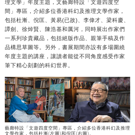
理文學」年度主題，文藝廊特設「文遊四度空
間」專區，介紹多位香港科幻及推理文學作家，
包括杜漸、倪匡、黃易(已故)、李偉才、梁科慶、
譚劍、徐焯賢、陳浩基和厲河，同時展出作家們
一系列珍貴藏品，包括絕版作品、親筆手稿及作
品構思草圖等。另外，書展期間亦設有多場圍繞
年度主題的講座，讓讀者能從不同角度感受作家
筆下精心刻劃的科幻世界。
藝廊特設「文遊四度空間」專區，介紹多位香港科幻及推理
文學作家，包括杜漸(左圖)和倪匡(右圖)。