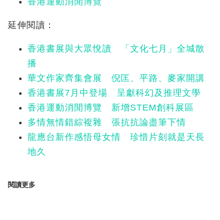
香港運動消閒博覽
延伸閱讀：
香港書展與大眾悅讀 「文化七月」全城散
播
華文作家齊集會展 倪匡、平路、麥家開講
香港書展7月中登場 呈獻科幻及推理文學
香港運動消閒博覽 新增STEM創科展區
多情無情錯綜複雜 張抗抗論盡筆下情
龍應台新作感悟母女情 珍惜片刻就是天長
地久
閱讀更多