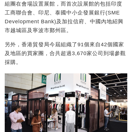
組團在會場設置展館，而首次設展館的包括印度
工商聯合會、印尼、泰國中小企發展銀行(SME
Development Bank)及加拉信府、中國內地紹興
市越城區及寧波市鄞州區。
另外，香港貿發局今屆組織了91個來自42個國家
及地區的買家團，合共超過3,670家公司到場參觀
採購。