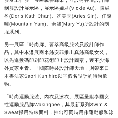
服及工作服」展區載譽歸來，並設有香港設計師
制服設計展示區，展示區婉君(Vickie Au)、陳綽
盈(Doris Kath Chan)、冼美玉(Aries Sin)、任銘
暉(Mountain Yam)、余嫿(Mary Yu)所設計的制
服系列。
另一展區「時尚廊」薈萃高級服裝及設計師作
品，其中本港展商米絲安菲推出真絲高級女裝，
以先進數碼印刷印花術印上設計圖案，獲不少海
外買家垂青。「國際時裝設計師天地」則帶來日
本書法家Saori Kunihiro以平假名設計的時尚飾
物。
「時尚運動服裝、內衣及泳衣」展區呈獻泰國女
性運動服品牌Wakingbee，其最新系列Swim &
Sweat採用特殊面料，推出可同時用作運動服和泳