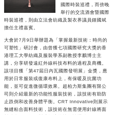
國際時裝巡禮，而傍晚
舉行的交流酒會暨國際
時裝巡禮，則由立法會紡織及製衣界議員鍾國斌
擔任主禮嘉賓。
大會於7月9日舉辦題為「掌握最新技術：時尚的
可塑性」研討會，由曾獲七項國際研究大獎的香
港理工大學紡織及服裝學系副教授李鸝博士主
講，分享研發遠紅外線科技布料的過程及商機。
該項目獲「第47屆日內瓦國際發明展」金獎，應
用於日常服裝或復康布料上，有保暖及抗菌功
能，並可促進微循環效果。超柏力斯集團有限公
司則介紹最新的功能性服裝技術，該技術有助防
止跌倒和改善身體平衡。CRT Innovative則展示
無縫粘合面料技術，該技術在無需便用針線將面