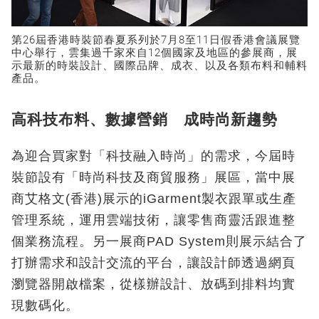
第26屆香港時裝節春夏系列於7月8至11日假香港會議展覽
中心舉行，雲集過千家來自12個國家及地區的參展商，展
示最新的時裝設計、國際品牌、成衣、以及各類布料和輔料
產品。
高科技布料、數據營銷 成時尚新趨勢
為迎合買家對「科技融入時尚」的需求，今屆時
裝節設有「時尚科技及商貿服務」展區，當中展
商艾格文(香港)展示的iGarment製衣跟單或生產
管理系統，運用雲端技術，讓零售商靈活跟進整
個業務流程。另一展商PAD System則展示結合了
打辦需求和設計交流的平台，讓設計師透過網頁
瀏覽器開啟檔案，從樣辦設計、放碼到排料均實
現數碼化。