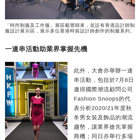
「時尚制服及工作服」展區載譽歸來，並設有香港設計師制
服設計展示區，展示多位香港時裝設計師創作的制服系列。
一連串活動助業界掌握先機
此外，大會亦舉辦一連
串活動，包括於7月8日
邀得國際潮流顧問公司
Fashion Snoops的代
表分析2020/21年度秋
冬男女裝及飾品的潮流
趨勢，讓業界搶先掌握
商機；同日亦舉行多場