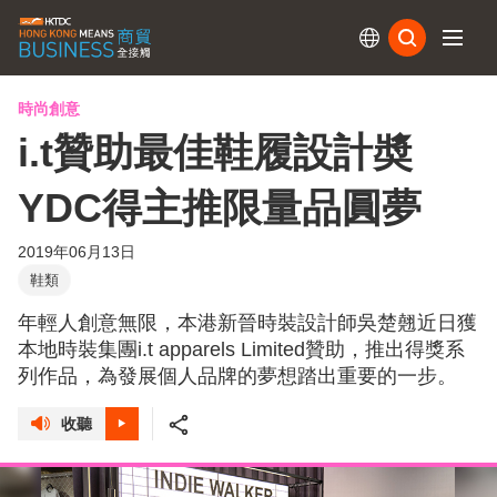
訂閱
時尚創意
i.t贊助最佳鞋履設計奬
YDC得主推限量品圓夢
2019年06月13日
鞋類
年輕人創意無限，本港新晉時裝設計師吳楚翹近日獲
本地時裝集團i.t apparels Limited贊助，推出得獎系
列作品，為發展個人品牌的夢想踏出重要的一步。
收聽