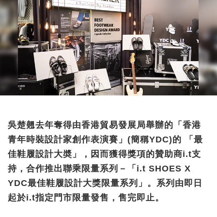
吳楚翹去年奪得由香港貿易發展局舉辦的「香港
青年時裝設計家創作表演賽」(簡稱YDC)的 「最
佳鞋履設計大奬」，因而獲得獎項的贊助商i.t支
持，合作推出聯乘限量系列－「i.t SHOES X
YDC最佳鞋履設計大獎限量系列」。系列由即日
起於i.t指定門市限量發售，售完即止。