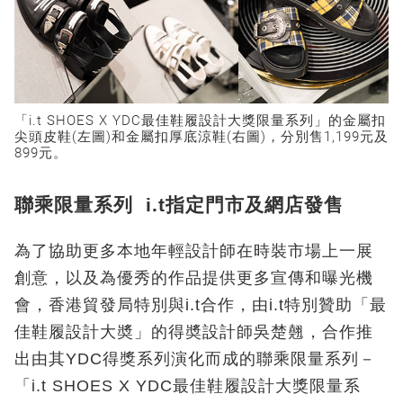
「i.t SHOES X YDC最佳鞋履設計大獎限量系列」的金屬扣
尖頭皮鞋(左圖)和金屬扣厚底涼鞋(右圖)，分別售1,199元及
899元。
聯乘限量系列 i.t指定門市及網店發售
為了協助更多本地年輕設計師在時裝市場上一展
創意，以及為優秀的作品提供更多宣傳和曝光機
會，香港貿發局特別與i.t合作，由i.t特別贊助「最
佳鞋履設計大奬」的得奬設計師吳楚翹，合作推
出由其YDC得獎系列演化而成的聯乘限量系列－
「i.t SHOES X YDC最佳鞋履設計大獎限量系