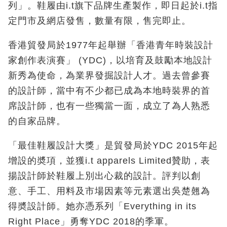
列」。鞋履由i.t旗下品牌生產製作，即日起於i.t指
定門市及網店發售，數量有限，售完即止。
香港貿發局於1977年起舉辦「香港青年時裝設計
家創作表演賽」 (YDC)，以培育及鼓勵本地設計
新秀為使命，為業界發掘設計人才。過去曾參賽
的設計師，當中有不少都已成為本地時裝界的首
席設計師，也有一些獨當一面，成立了為人熟悉
的自家品牌。
「最佳鞋履設計大獎」是貿發局於YDC 2015年起
增設的奬項，並獲i.t apparels Limited贊助，表
揚設計師於鞋履上別出心裁的設計。評判以創
意、手工、用料及市場因素等元素選出吳楚翹為
得奬設計師。她亦憑系列「Everything in its
Right Place」勇奪YDC 2018的季軍。