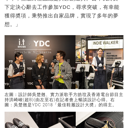
下定決心辭去工作參加YDC，尋求突破，有幸能
獲得奬項，乘勢推出自家品牌，實現了多年的夢
想。」
左圖：設計師吳楚翹、實力派歌手方皓玟及香港電台節目主
持洪崎峻(超B)(由左至右)在記者會上暢談設計心得。右
圖：吳楚翹是YDC 2018「最佳鞋履設計大奬」的得主。