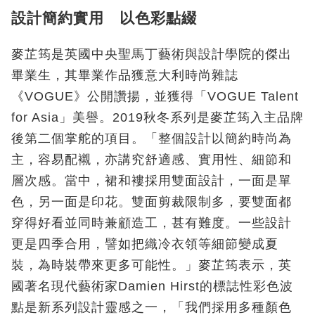
設計簡約實用 以色彩點綴
麥芷筠是英國中央聖馬丁藝術與設計學院的傑出
畢業生，其畢業作品獲意大利時尚雜誌
《VOGUE》公開讚揚，並獲得「VOGUE Talent
for Asia」美譽。2019秋冬系列是麥芷筠入主品牌
後第二個掌舵的項目。「整個設計以簡約時尚為
主，容易配襯，亦講究舒適感、實用性、細節和
層次感。當中，裙和褸採用雙面設計，一面是單
色，另一面是印花。雙面剪裁限制多，要雙面都
穿得好看並同時兼顧造工，甚有難度。一些設計
更是四季合用，譬如把織冷衣領等細節變成夏
裝，為時裝帶來更多可能性。」麥芷筠表示，英
國著名現代藝術家Damien Hirst的標誌性彩色波
點是新系列設計靈感之一，「我們採用多種顏色