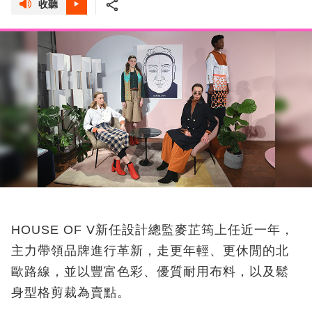
收聽
HOUSE OF V新任設計總監麥芷筠上任近一年，
主力帶領品牌進行革新，走更年輕、更休閒的北
歐路線，並以豐富色彩、優質耐用布料，以及鬆
身型格剪裁為賣點。