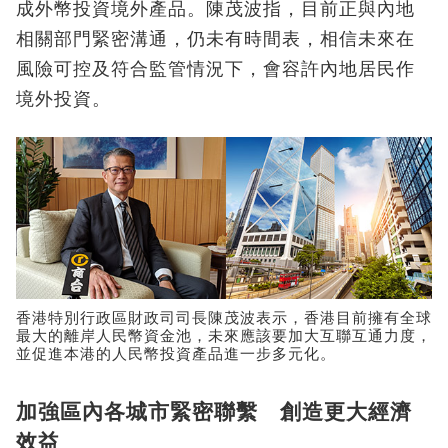
成外幣投資境外產品。陳茂波指，目前正與內地
相關部門緊密溝通，仍未有時間表，相信未來在
風險可控及符合監管情況下，會容許內地居民作
境外投資。
香港特別行政區財政司司長陳茂波表示，香港目前擁有全球
最大的離岸人民幣資金池，未來應該要加大互聯互通力度，
並促進本港的人民幣投資產品進一步多元化。
加強區內各城市緊密聯繫 創造更大經濟
效益