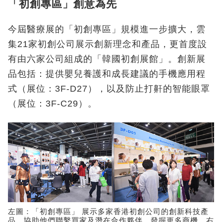
「初創專區」創意為先
今屆醫療展的「初創專區」規模進一步擴大，雲
集21家初創公司展示創新理念和產品，更首度設
有由六家公司組成的「韓國初創展館」。創新展
品包括：提供嬰兒養護和成長建議的手機應用程
式（展位：3F-D27），以及防止打鼾的智能眼罩
（展位：3F-C29）。
左圖：「初創專區」 展示多家香港初創公司的創新科技產
品，協助他們聯繫買家及潛在合作夥伴，發掘更多商機。右