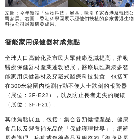
左圖：今年新設「生物科技」展區，吸引多家香港及韓國公
司參展。右圖：香港科學園展示經他們扶植的多家香港生物
科技公司最新研發成果。
智能家用保健器材成焦點
全球人口高齡化及市民大眾健康意識提高，推動
醫療保健器材產業蓬勃發展，醫療展匯聚衆多智
能家用保健器材及穿戴式醫療科技裝置，包括可
在300米範圍内檢測行動不便人士跌倒的報警器
（展位：3F-E22），以及防止長者走失的腕錶
（展位：3F-F21）。
其他焦點展區，包括：集合各類健體產品、健康
食品以及營養補充品的「保健護理世界」；網羅
長者護理、病癒或傷後產品及服務的「復康及長