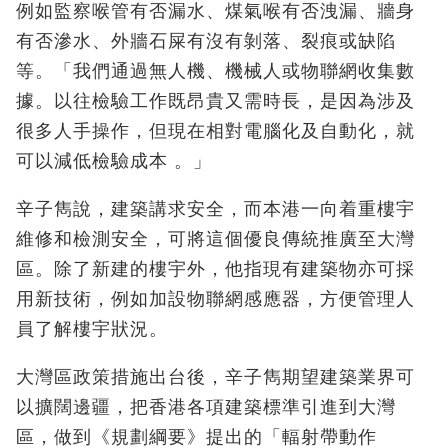
例如監察喉管有否漏水、煤氣喉有否洩漏、牆身
有否滲水、外牆石屎有沒有剝落、裂痕或缺陷
等。「我們通過無人機、機械人或物聯網收集數
據。以往檢驗工作既昂貴又需時長，是因為涉及
很多人手操作，但現在相對電腦化及自動化，就
可以減低檢驗成本 。」
辛子雋說，建築講求安全，而本港一向着重樓宇
維修和檢測安全，可將這個優良傳統推廣至大灣
區。除了新建的樓宇外，他指現有建築物亦可採
用新技術，例如加設物聯網感應器，方便管理人
員了解樓宇狀況。
大灣區政策措施出台後，辛子雋期望建築業界可
以擴闊邊疆，把香港各項建築標準引進到大灣
區，做到《規劃綱要》提出的「輻射帶動作