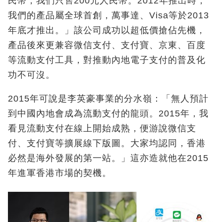
民幣，我們只售200元人民幣。2012年推出時，
我們的產品屬全球首創，萬事達、Visa等於2013
年底才推出。」該公司成功以超低價搶佔先機，
產品後來更兼容微信支付、支付寶、京東、百度
等流動支付工具，對推動內地電子支付的普及化
功不可沒。
2015年可說是李英豪事業的分水嶺：「無人預計
到中國內地會成為流動支付的龍頭。2015年，我
看見流動支付在線上開始成熟，便游說微信支
付、支付寶等擴展線下版圖。大家均認同，香港
必然是海外發展的第一站。」這亦造就他在2015
年進軍香港市場的契機。