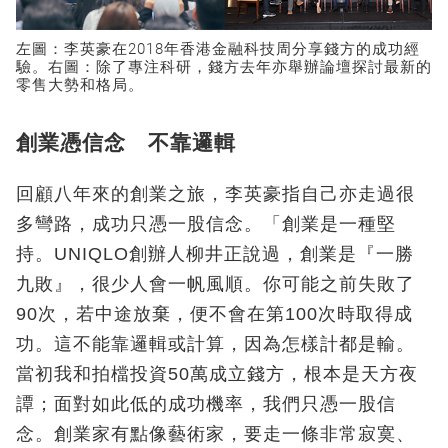
左圖：李英豪在2018年香港金融科技周分享錢方的成功經
驗。右圖：除了專注科研，錢方去年亦舉辦論壇探討最新的
零售大勢和格局。
創業憑信念 不靠邏輯
回顧八年來的創業之旅，李英豪指自己亦走過很
多彎路，成功只憑一股信念。「創業是一種堅
持。UNIQLO創辦人柳井正說過，創業是『一勝
九敗』，很少人會一帆風順。你可能之前失敗了
90次，若中途放棄，便不會在第100次時取得成
功。這不能靠邏輯或計算，因為怎樣計都是輸。
當初我和拍檔投資50萬成立錢方，根本是天方夜
譚；面對如此低的成功機率，我們只憑一股信
念。創業家有點像藝術家，要走一條非常寂寞、