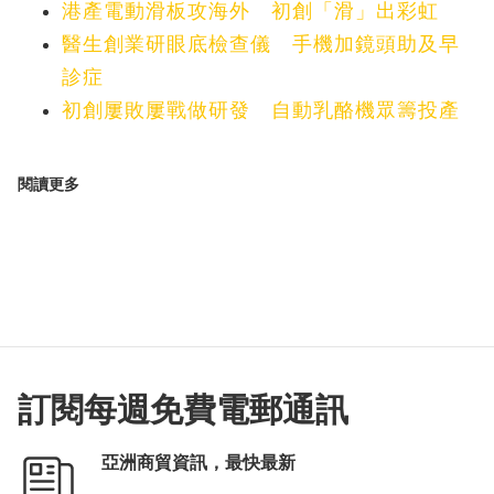
港產電動滑板攻海外 初創「滑」出彩虹
醫生創業研眼底檢查儀 手機加鏡頭助及早
診症
初創屢敗屢戰做研發 自動乳酪機眾籌投產
閱讀更多
訂閱每週免費電郵通訊
亞洲商貿資訊，最快最新