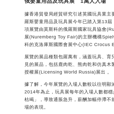
俄嬰童用品及玩具展 1萬人入場
據香港貿發局經貿研究引述英國玩具業主要刊
羅斯嬰童用品及玩具展今年已踏入第13屆
項展覽由莫斯科的俄羅斯國家玩具協會(Russian 
展(Nuremberg Toy Fair)的主辦機構Sp
科的克洛庫斯國際會展中心(IEC Crocus 
展覽的展品種類包羅萬有，涵蓋玩具、育
見的展品，包括鹿肉乾、熊肉乾和仿真木
授權展(Licensing World Russia)展出 。
據了解，今年展覽的入場人數較以往明顯
2014年為止，玩具展每年的入場人數都
枯竭」，導致通脹急升，薪酬加幅停滯不
場的表現。