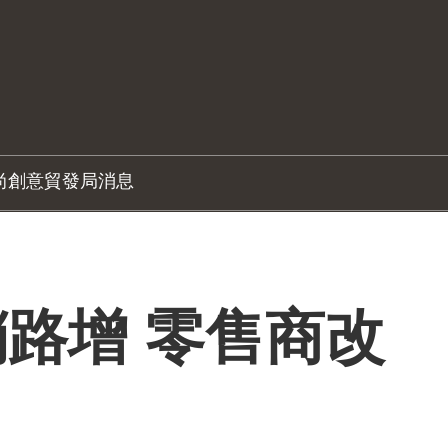
尚創意
貿發局消息
路增 零售商改