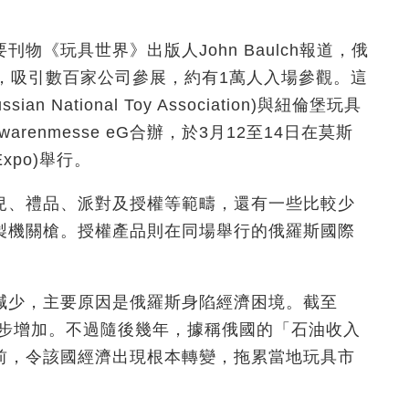
物《玩具世界》出版人John Baulch報道，俄
，吸引數百家公司參展，約有1萬人入場參觀。這
National Toy Association)與紐倫堡玩具
ielwarenmesse eG合辦，於3月12至14日在莫斯
Expo)舉行。
兒、禮品、派對及授權等範疇，還有一些比較少
製機關槍。授權產品則在同場舉行的俄羅斯國際
減少，主要原因是俄羅斯身陷經濟困境。截至
穩步增加。不過隨後幾年，據稱俄國的「石油收入
前，令該國經濟出現根本轉變，拖累當地玩具市