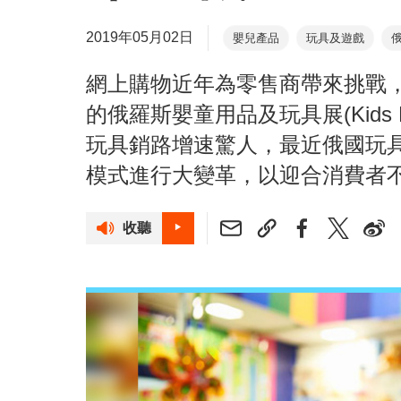
2019年05月02日
嬰兒產品
玩具及遊戲
網上購物近年為零售商帶來挑戰
的俄羅斯嬰童用品及玩具展(Kids 
玩具銷路增速驚人，最近俄國玩
模式進行大變革，以迎合消費者
收聽