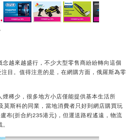
店。
概念越來越盛行，不少大型零售商紛紛轉向這個
ies最受注目。值得注意的是，在網購方面，俄羅斯為零
人煙稀少，很多地方小店僅能提供基本生活所
遠不及莫斯科的同業，當地消費者只好到網店購買玩
0盧布(折合約235港元)，但運送路程遙遠，物流
戰。