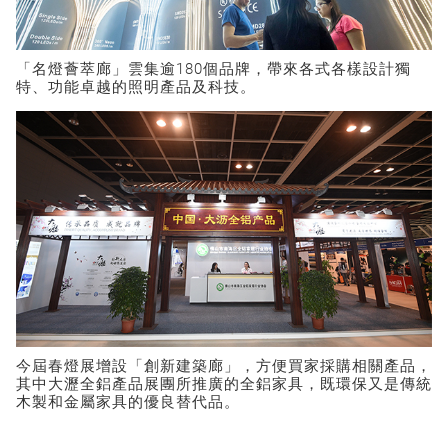
「名燈薈萃廊」雲集逾180個品牌，帶來各式各樣設計獨
特、功能卓越的照明產品及科技。
今屆春燈展增設「創新建築廊」，方便買家採購相關產品，
其中大瀝全鋁產品展團所推廣的全鋁家具，既環保又是傳統
木製和金屬家具的優良替代品。