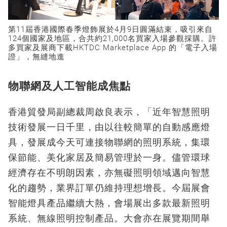
第11屆香港國際春季燈飾展於4月9日圓滿結束，吸引來自
124個國家及地區，合共約21,000名買家入場參觀採購。許
多買家及展商下載HKTDC Marketplace App 的「電子入場
證」，無縫地進
物聯網及人工智能成焦點
香港貿發局副總裁周啟良表示，「近年智慧照明
技術發展一日千里，由以往較簡單的自動感應燈
具，發展成今天可連接物聯網的照明系統，集環
保節能、美化家居及簡易管理於一身。儘管環球
經濟存在不明朗因素，亦無礙照明領域邁向智慧
化的趨勢，業界訂單仍維持理想增長。今屆展會
智能燈具產品繼續大熱，會場展出多款最新照明
系統、無線照明控制產品。大會亦在展覽期間舉