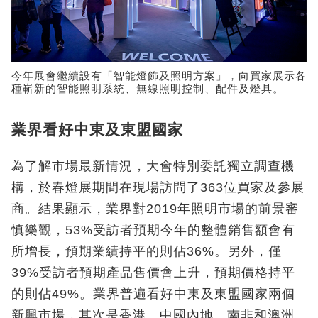
今年展會繼續設有「智能燈飾及照明方案」，向買家展示各
種嶄新的智能照明系統、無線照明控制、配件及燈具。
業界看好中東及東盟國家
為了解市場最新情況，大會特別委託獨立調查機
構，於春燈展期間在現場訪問了363位買家及參展
商。結果顯示，業界對2019年照明市場的前景審
慎樂觀，53%受訪者預期今年的整體銷售額會有
所增長，預期業績持平的則佔36%。另外，僅
39%受訪者預期產品售價會上升，預期價格持平
的則佔49%。業界普遍看好中東及東盟國家兩個
新興市場，其次是香港、中國內地、南非和澳洲