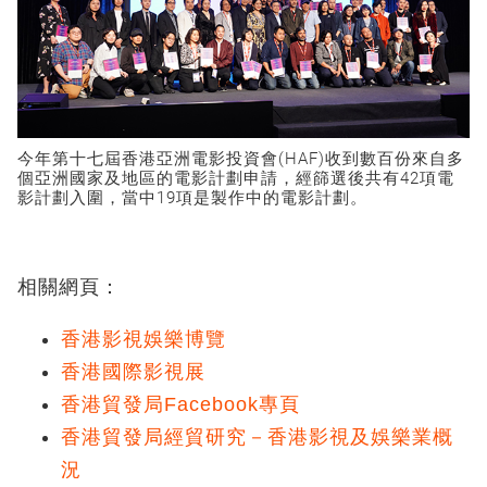
今年第十七屆香港亞洲電影投資會(HAF)收到數百份來自多
個亞洲國家及地區的電影計劃申請，經篩選後共有42項電
影計劃入圍，當中19項是製作中的電影計劃。
相關網頁：
香港影視娛樂博覽
香港國際影視展
香港貿發局Facebook專頁
香港貿發局經貿研究－香港影視及娛樂業概
況