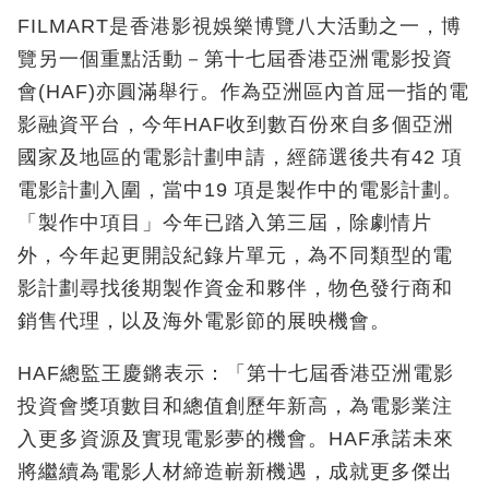
FILMART是香港影視娛樂博覽八大活動之一，博
覽另一個重點活動－第十七屆香港亞洲電影投資
會(HAF)亦圓滿舉行。作為亞洲區內首屈一指的電
影融資平台，今年HAF收到數百份來自多個亞洲
國家及地區的電影計劃申請，經篩選後共有42 項
電影計劃入圍，當中19 項是製作中的電影計劃。
「製作中項目」今年已踏入第三屆，除劇情片
外，今年起更開設紀錄片單元，為不同類型的電
影計劃尋找後期製作資金和夥伴，物色發行商和
銷售代理，以及海外電影節的展映機會。
HAF總監王慶鏘表示：「第十七屆香港亞洲電影
投資會獎項數目和總值創歷年新高，為電影業注
入更多資源及實現電影夢的機會。HAF承諾未來
將繼續為電影人材締造嶄新機遇，成就更多傑出