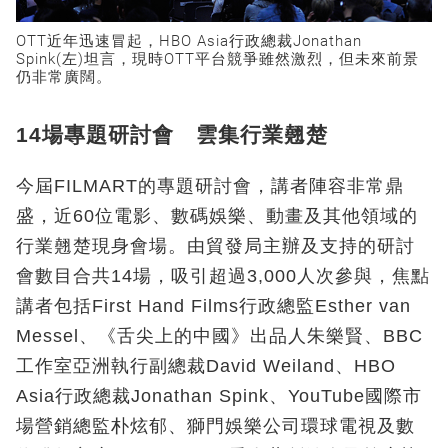
OTT近年迅速冒起，HBO Asia行政總裁Jonathan
Spink(左)坦言，現時OTT平台競爭雖然激烈，但未來前景
仍非常廣闊。
14場專題研討會 雲集行業翹楚
今屆FILMART的專題研討會，講者陣容非常鼎
盛，近60位電影、數碼娛樂、動畫及其他領域的
行業翹楚現身會場。由貿發局主辦及支持的研討
會數目合共14場，吸引超過3,000人次參與，焦點
講者包括First Hand Films行政總監Esther van
Messel、《舌尖上的中國》出品人朱樂賢、BBC
工作室亞洲執行副總裁David Weiland、HBO
Asia行政總裁Jonathan Spink、YouTube國際市
場營銷總監朴炫郁、獅門娛樂公司環球電視及數