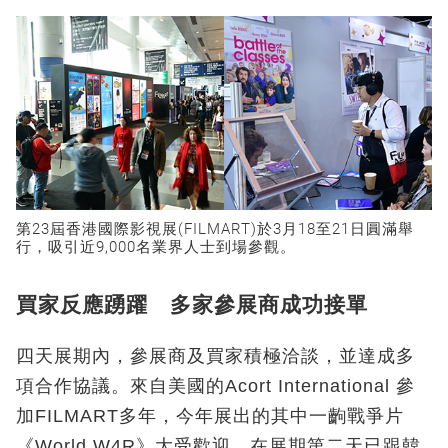
第23屆香港國際影視展(FILMART)於3月18至21日圓滿舉
行，吸引近9,000名業界人士到場參觀。
買家反應踴躍 多家參展商成功接單
四天展期內，參展商及買家積極洽談，並達成多
項合作協議。來自美國的Acort International 參
加FILMART多年，今年展出的其中一齣戰爭片
《World W4R》大受歡迎，在展期第二天已跟韓