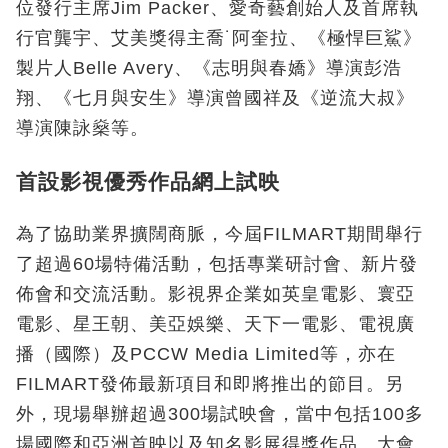
位發行主席Jim Packer、愛奇藝創始人及首席執
行官龔宇、艾美獎得主喬˙阿奎拉、《極悍巨鯊》
製片人Belle Avery、《志明與春嬌》導演彭浩
翔、《七月與安生》導演曾國祥及《逆流大叔》
導演陳詠燊等。
首設影視優秀作品網上試映
為了協助業界擴闊商脈，今屆FILMART期間舉行
了超過60場特備活動，包括專業研討會、新片發
佈會和交流活動。影視界企業如英皇電影、寰亞
電影、星王朝、美亞娛樂、天下一電影、電視廣
播（國際）及PCCW Media Limited等，亦在
FILMART發佈最新項目和即將推出的節目。另
外，現場舉辦超過300場試映會，當中包括100多
場國際和亞洲首映以及知名影展得獎作品。大會