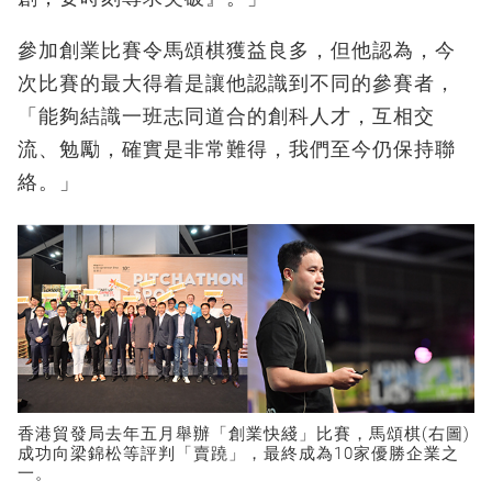
參加創業比賽令馬頌棋獲益良多，但他認為，今
次比賽的最大得着是讓他認識到不同的參賽者，
「能夠結識一班志同道合的創科人才，互相交
流、勉勵，確實是非常難得，我們至今仍保持聯
絡。」
香港貿發局去年五月舉辦「創業快綫」比賽，馬頌棋(右圖)
成功向梁錦松等評判「賣蹺」，最終成為10家優勝企業之
一。