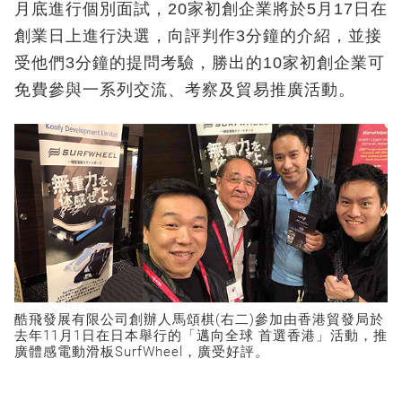
月底進行個別面試，20家初創企業將於5月17日在
創業日上進行決選，向評判作3分鐘的介紹，並接
受他們3分鐘的提問考驗，勝出的10家初創企業可
免費參與一系列交流、考察及貿易推廣活動。
酷飛發展有限公司創辦人馬頌棋(右二)參加由香港貿發局於
去年11月1日在日本舉行的「邁向全球 首選香港」活動，推
廣體感電動滑板SurfWheel，廣受好評。