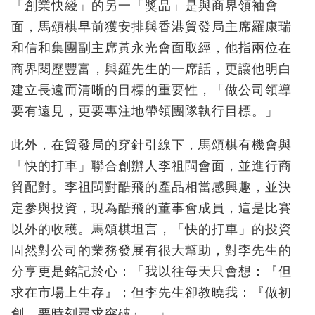
「創業快綫」的另一「獎品」是與商界領袖會
面，馬頌棋早前獲安排與香港貿發局主席羅康瑞
和信和集團副主席黃永光會面取經，他指兩位在
商界閱歷豐富，與羅先生的一席話，更讓他明白
建立長遠而清晰的目標的重要性，「做公司領導
要有遠見，更要專注地帶領團隊執行目標。」
此外，在貿發局的穿針引線下，馬頌棋有機會與
「快的打車」聯合創辦人李祖閩會面，並進行商
貿配對。李祖閩對酷飛的產品相當感興趣，並決
定參與投資，現為酷飛的董事會成員，這是比賽
以外的收穫。馬頌棋坦言，「快的打車」的投資
固然對公司的業務發展有很大幫助，對李先生的
分享更是銘記於心：「我以往每天只會想：『但
求在市場上生存』；但李先生卻教曉我：『做初
創，要時刻尋求突破』。」