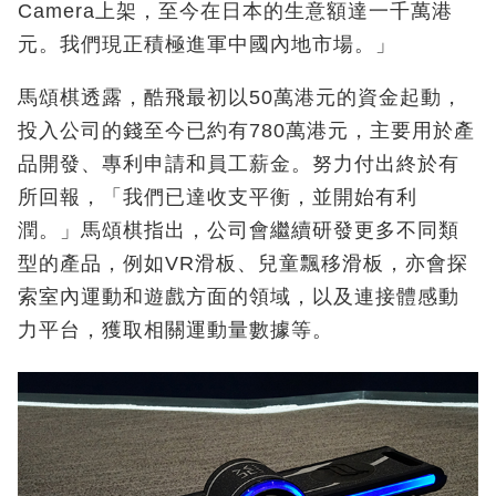
Camera上架，至今在日本的生意額達一千萬港
元。我們現正積極進軍中國內地市場。」
馬頌棋透露，酷飛最初以50萬港元的資金起動，
投入公司的錢至今已約有780萬港元，主要用於產
品開發、專利申請和員工薪金。努力付出終於有
所回報，「我們已達收支平衡，並開始有利
潤。」馬頌棋指出，公司會繼續研發更多不同類
型的產品，例如VR滑板、兒童飄移滑板，亦會探
索室內運動和遊戲方面的領域，以及連接體感動
力平台，獲取相關運動量數據等。