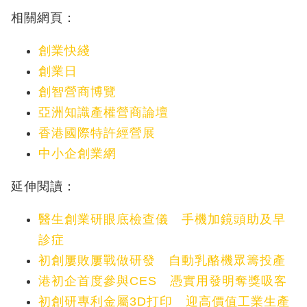
相關網頁：
創業快綫
創業日
創智營商博覽
亞洲知識產權營商論壇
香港國際特許經營展
中小企創業網
延伸閱讀：
醫生創業研眼底檢查儀 手機加鏡頭助及早
診症
初創屢敗屢戰做研發 自動乳酪機眾籌投產
港初企首度參與CES 憑實用發明奪獎吸客
初創研專利金屬3D打印 迎高價值工業生產