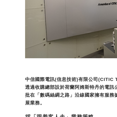
中信國際電訊(信息技術)有限公司(CITIC 
透過收購總部設於荷蘭阿姆斯特丹的電訊公司Linx
批在「數碼絲綢之路」沿線國家擁有服務
展業務。
採「跟着客人走」業務策略