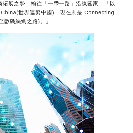
務拓展之勢，輸往「一帶一路」沿線國家：「以
to China(世界連繫中國)，現在則是 Connecting
(世界連繫至數碼絲綢之路)。」