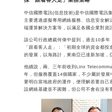
中信國際電訊(信息技術)是中信國際電訊
主要透過虛擬專用網絡服務、信息安全解
端運算解決方案等，以滿足各國企業對資訊及
該公司行政總裁何偉中提到，過去10多
「跟着客人走」：「初期全球的資金都投
的發展，以海路計，東南亞已達新加坡，
他續說，兩、三年前收到Linx Telecomm
年，但服務覆蓋14個國家，不少屬於發
要明白當地政府的運作，便理解若要自己
設網絡基建並不困難，但公司不會在沒有