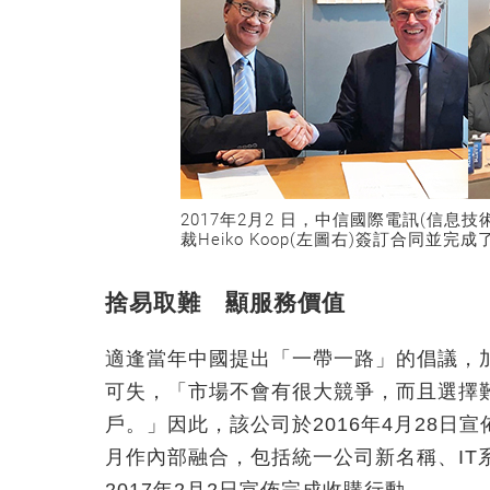
2017年2月2 日，中信國際電訊(信息技術
裁Heiko Koop(左圖右)簽訂合同並
捨易取難 顯服務價值
適逢當年中國提出「一帶一路」的倡議，
可失，「市場不會有很大競爭，而且選擇
戶。」因此，該公司於2016年4月28日宣佈收購L
月作內部融合，包括統一公司新名稱、IT