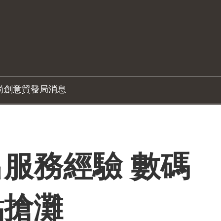
尚創意
貿發局消息
服務經驗 數碼
點搶灘