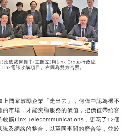
)政總裁何偉中(左圖左)與Linx Group行政總
完成了Linx電訊收購項目。右圖為雙方合照。
加上國家鼓勵企業「走出去」，何偉中認為機不
難的市場，才能突顯服務的價值，把價值帶給客
inx Telecommunications，更花了12個
系統及網絡的整合，以至同事間的磨合等，並於