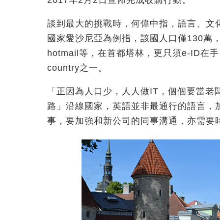
2017年2月2日宣佈完成收購行動。
談到最大的挑戰時，何偉中指，語言、文
國家愛沙尼亞為例指，該國人口僅130萬，
hotmail等，在首都塔林，更只須e-I
country之一。
「正因為人口少，人人做IT，個個要當老
路」沿線國家，英語並非最通行的語言，
事，要加強和新公司的同事溝通，亦需要