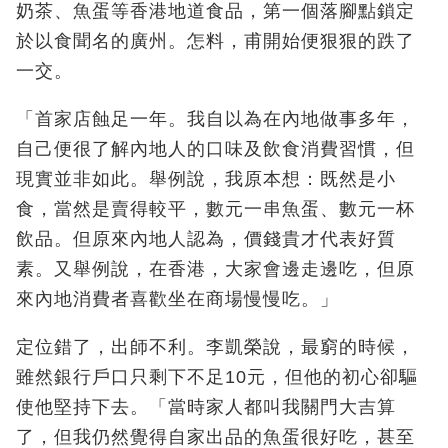
奶茶、魚蛋等香港地道食品，第一個落腳點鎖定
於以食聞名的廣州。怎料，甫開始便狠狠的跌了
一交。
「首家店蝕足一年。我自以為在內地做事多年，
自己便很了解內地人的口味及飲食消費習慣，但
現實並非如此。舉例說，我原本想：既然是小
食，當然是賣得較平，數元一串魚蛋、數元一杯
飲品。但原來內地人認為，價錢貴才代表好質
素。又舉例說，在香港，大家會邊走邊吃，但原
來內地消費者喜歡坐在商場慢慢吃。」
定位錯了，出師不利。李凱榮說，最窮的時候，
雖然銀行戶口只剩下不足10元，但他的初心卻驅
使他堅持下去。「當時家人都叫我關門大吉算
了，但我仍然覺得自家出品的魚蛋很好吃，甚至