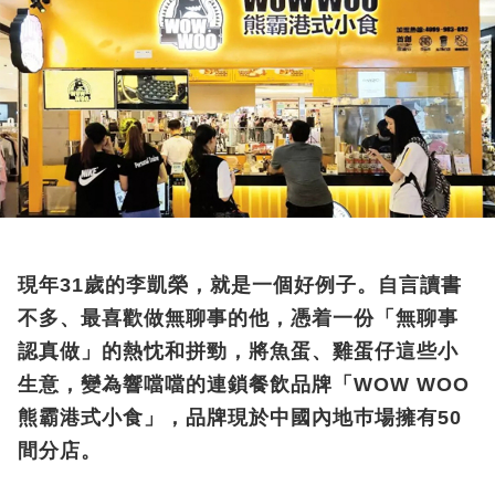
現年31歲的李凱榮，就是一個好例子。自言讀書
不多、最喜歡做無聊事的他，憑着一份「無聊事
認真做」的熱忱和拼勁，將魚蛋、雞蛋仔這些小
生意，變為響噹噹的連鎖餐飲品牌「WOW WOO
熊霸港式小食」，品牌現於中國內地巿場擁有50
間分店。