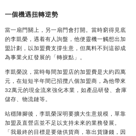
一個機遇扭轉逆勢
當一扇門關上，另一扇門會打開。當時窮得見底
的李凱榮，遇着有人詢盤，他便靈機一觸想出加
盟計劃，以加盟費支撐生意，但萬料不到這卻成
為事業火紅發展的「轉捩點」。
李凱榮說，當時每間加盟店的加盟費是大約四萬
元，在短短半年間已招攬八個加盟商，為他帶來
32萬元的現金流來強化本業，如產品研發、倉庫
儲存、物流鏈等。
站穩陣腳後，李凱榮深明要擴大生意規模，單靠
加盟及直營店並不足以支持未來的業務發展。
「我最終的目標是要做供貨商，靠出貨賺錢，因