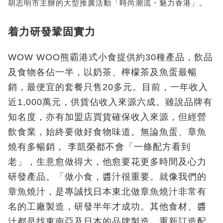
胡志明市主辦的大型推廣活動「時尚潮流・魅力香港」。
着力研發鞏固實力
WOW WOO熊霸港式小食提供約30種產品，飲品
及食物各佔一半，以奶茶、檸檬茶及魚蛋最暢
銷，最便宜的套餐只售20多元。目前，一年收入
近1,000萬元，供貨佔收入來源六成。雖說品牌有
知名度，亦有加盟店買貨確保收入來源，但經營
飲食業，始終要做好食物味道。無論魚蛋、章魚
燒有多暢銷， 李凱榮都不會「一條配方看到
老」，生意愈做得大，他愈要花更多時間及心力
研發產品。「做小食，醬汁很重要。就像我們的
章魚燒汁，是專誠找日本東北做章魚燒汁非常有
名的工廠製造，研發半年才成功。其他食材、醬
汁都是找東南亞及日本的品牌製造，重新訂造配