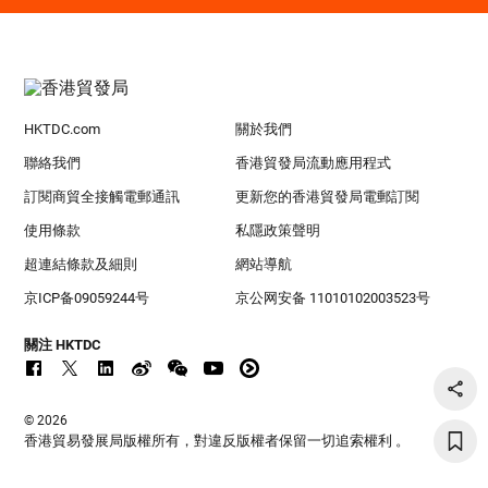
HKTDC.com
關於我們
聯絡我們
香港貿發局流動應用程式
訂閱商貿全接觸電郵通訊
更新您的香港貿發局電郵訂閱
使用條款
私隱政策聲明
超連結條款及細則
網站導航
京ICP备09059244号
京公网安备 11010102003523号
關注 HKTDC
© 2026
香港貿易發展局版權所有，對違反版權者保留一切追索權利 。