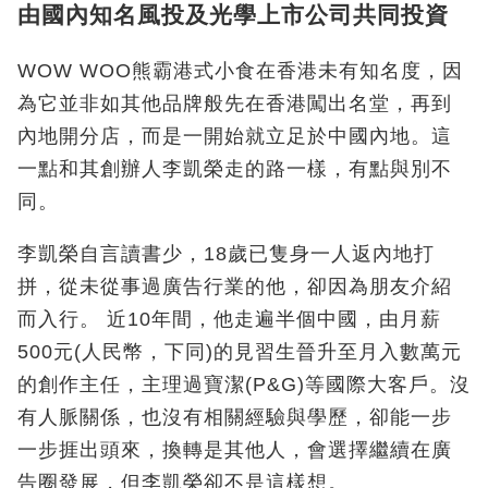
由國內知名風投及光學上市公司共同投資
WOW WOO熊霸港式小食在香港未有知名度，因
為它並非如其他品牌般先在香港闖出名堂，再到
內地開分店，而是一開始就立足於中國內地。這
一點和其創辦人李凱榮走的路一樣，有點與別不
同。
李凱榮自言讀書少，18歲已隻身一人返內地打
拼，從未從事過廣告行業的他，卻因為朋友介紹
而入行。 近10年間，他走遍半個中國，由月薪
500元(人民幣，下同)的見習生晉升至月入數萬元
的創作主任，主理過寶潔(P&G)等國際大客戶。沒
有人脈關係，也沒有相關經驗與學歷，卻能一步
一步捱出頭來，換轉是其他人，會選擇繼續在廣
告圈發展，但李凱榮卻不是這樣想。