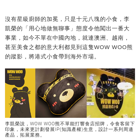
沒有星級廚師的加冕，只是十元八塊的小食，李
凱榮的「用心地做無聊事」態度令他闖出一番大
事業，如今不單在中國內地，就連澳洲、越南，
甚至美食之都的意大利都見到這隻WOW WOO熊
的蹤影，將港式小食帶到海外市場。
李凱榮說，WOW WOO熊不單能打響食店招牌，令食客留下
印象，未來更計劃發展IP(知識產權)生意，設計一系列周邊
產品，拓展業務。