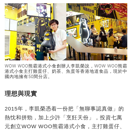
WOW WOO熊霸港式小食創辦人李凱榮說，WOW WOO熊霸
港式小食主打雞蛋仔、奶茶、魚蛋等香港地道食品，現於中
國內地擁有50間分店。
理想與現實
2015年，李凱榮憑着一份把「無聊事認真做」的
熱忱和拼勁，加上少許「烹飪天份」，投資七萬
元創立WOW WOO熊霸港式小食，主打雞蛋仔、