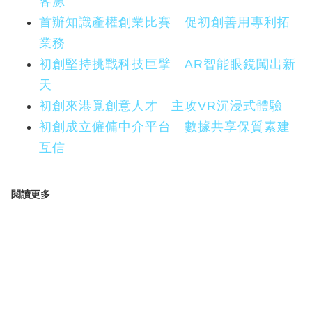
客源
首辦知識產權創業比賽 促初創善用專利拓
業務
初創堅持挑戰科技巨擘 AR智能眼鏡闖出新
天
初創來港覓創意人才 主攻VR沉浸式體驗
初創成立僱傭中介平台 數據共享保質素建
互信
閱讀更多