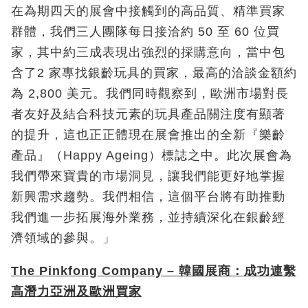
在為期四天的展會中接觸到的高品質、精準買家
群體，我們三人團隊每日接洽約 50 至 60 位買
家，其中約三成表現出強烈的採購意向，當中包
含了2 家專找銀齡玩具的買家，最高的洽談金額約
為 2,800 美元。我們同時觀察到，歐洲市場對長
者友好及結合科技元素的玩具產品關注度有顯著
的提升，這也正正體現在展會推出的全新『樂齡
產品』（Happy Ageing）標誌之中。此次展會為
我們帶來寶貴的市場洞見，讓我們能更好地掌握
新興需求趨勢。我們相信，這個平台將有助推動
我們進一步拓展海外業務，並持續深化在銀齡經
濟領域的參與。」
The Pinkfong Company –
韓國展商
：成功連繫
高潛力亞洲及歐洲買家