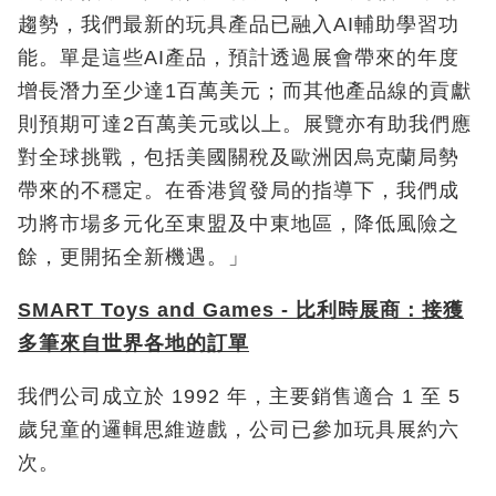
趨勢，我們最新的玩具產品已融入AI輔助學習功
能。單是這些AI產品，預計透過展會帶來的年度
增長潛力至少達1百萬美元；而其他產品線的貢獻
則預期可達2百萬美元或以上。展覽亦有助我們應
對全球挑戰，包括美國關稅及歐洲因烏克蘭局勢
帶來的不穩定。在香港貿發局的指導下，我們成
功將市場多元化至東盟及中東地區，降低風險之
餘，更開拓全新機遇。」
SMART Toys and Games -
比利時
展商：
接獲
多筆來自世界各地的訂單
我們公司成立於 1992 年，主要銷售適合 1 至 5
歲兒童的邏輯思維遊戲，公司已參加玩具展約六
次。