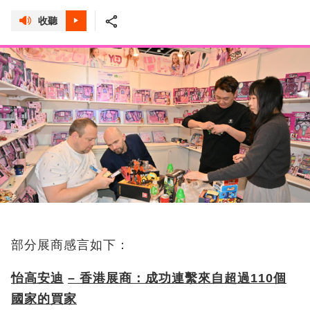
收聽
部分展商感言如下：
怡高安迪
–
香港展商：成功連繫來自超過
110
個
國家的買家