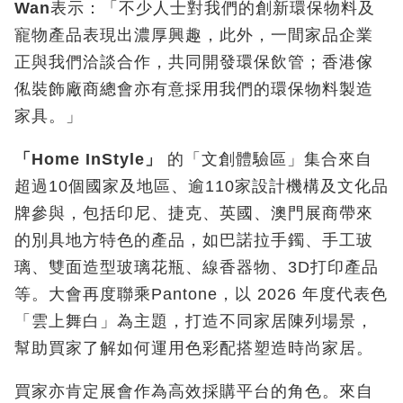
Wan
表示：「不少人士對我們的創新環保物料及
寵物產品表現出濃厚興趣，此外，一間家品企業
正與我們洽談合作，共同開發環保飲管；香港傢
俬裝飾廠商總會亦有意採用我們的環保物料製造
家具。」
「
Home InStyle
」
的「文創體驗區」集合來自
超過10個國家及地區、逾110家設計機構及文化品
牌參與，包括印尼、捷克、英國、澳門展商帶來
的別具地方特色的產品，如巴諾拉手鐲、手工玻
璃、雙面造型玻璃花瓶、線香器物、3D打印產品
等。大會再度聯乘Pantone，以 2026 年度代表色
「雲上舞白」為主題，打造不同家居陳列場景，
幫助買家了解如何運用色彩配搭塑造時尚家居。
買家亦肯定展會作為高效採購平台的角色。來自