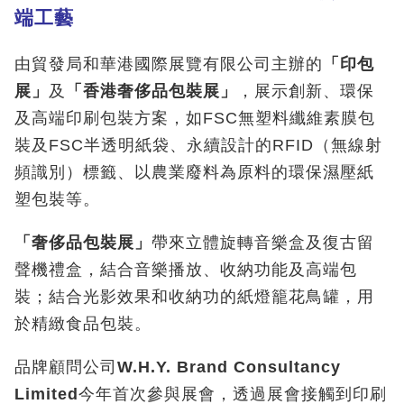
端工藝
由貿發局和華港國際展覽有限公司主辦的
「印包
展」
及
「香港奢侈品包裝展」
，展示創新、環保
及高端印刷包裝方案，如FSC無塑料纖維素膜包
裝及FSC半透明紙袋、永續設計的RFID（無線射
頻識別）標籤、以農業廢料為原料的環保濕壓紙
塑包裝等。
「奢侈品包裝展」
帶來立體旋轉音樂盒及復古留
聲機禮盒，結合音樂播放、收納功能及高端包
裝；結合光影效果和收納功的紙燈籠花鳥罐，用
於精緻食品包裝。
品牌顧問公司
W.H.Y. Brand Consultancy
Limited
今年首次參與展會，透過展會接觸到印刷