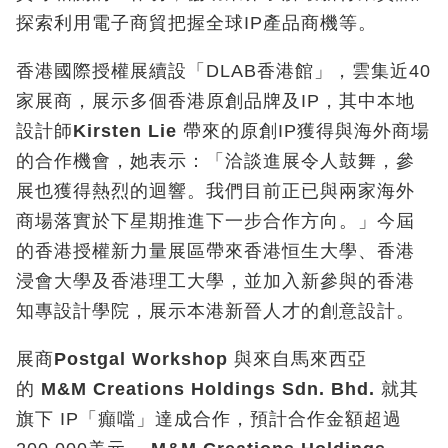
探索利用電子商貿把握全球IP產品商機等。
香港國際授權展續設「DLAB香港館」，雲集近40
家展商，展示多個香港原創品牌及IP，其中本地
設計師
Kirsten Lie
帶來的原創IP獲得與海外商場
的合作機會，她表示：「洽談進展令人鼓舞，參
展也獲得熱烈的迴響。我們目前正已與兩家海外
商場落實於下星期推進下一步合作方向。」今屆
的香港授權新力量展區帶來香港恒生大學、香港
浸會大學及香港理工大學，並加入新參與的香港
知專設計學院，展示本港新晉人才的創意設計。
展商
Postgal Workshop
與來自馬來西亞
的
M&M Creations Holdings Sdn. Bhd.
就其
旗下 IP「癲噹」達成合作，預計合作金額超過