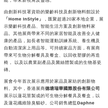
能，帶來新視角及靈感。
由創新科技署資助的樂齡科技及創新物料館設於
「
Home InStyle
」
，匯聚超過20家本地企業，展
示樂齡科技產品、智能生活方案及創新物料家
品。其他展商帶來不同的家居智能及改善全人健
康的產品，如長者智能運動訓練系統、養生機及
自動清潔床上用品等。可持續家品方面，有展商
帶來可生物分解餐具及餐盒、以回收塑膠的再造
椅， 以及以農業副產品及菌絲體製成的生物基瓷
磚。
展會今年首次展示應用於家品及家紡的創新物
料。其中，香港展商
德塘瑞華國際股份有限公司
展示以蓮花莖製成的可生物分解餐具及餐盒，以
及蓮花纖維除臭貓砂。公司銷售總監
Daphne