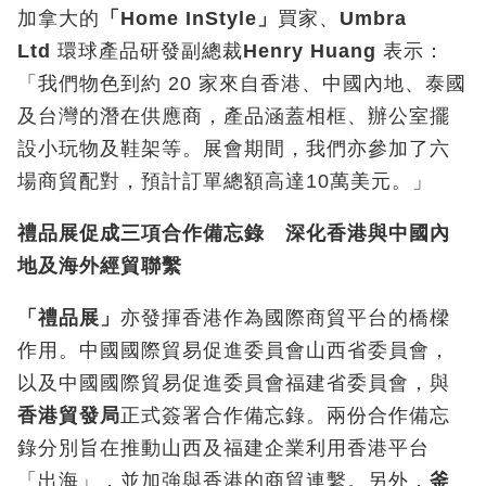
加拿大的
「
Home InStyle
」
買家、
Umbra
Ltd
環球產品研發副總裁
Henry Huang
表示：
「我們物色到約 20 家來自香港、中國內地、泰國
及台灣的潛在供應商，產品涵蓋相框、辦公室擺
設小玩物及鞋架等。展會期間，我們亦參加了六
場商貿配對，預計訂單總額高達10萬美元。」
禮品展促成三項合作備忘錄 深化香港與中國內
地及海外經貿聯繫
「禮品展」
亦發揮香港作為國際商貿平台的橋樑
作用。中國國際貿易促進委員會山西省委員會，
以及中國國際貿易促進委員會福建省委員會，與
香港貿發局
正式簽署合作備忘錄。兩份合作備忘
錄分別旨在推動山西及福建企業利用香港平台
「出海」，並加強與香港的商貿連繫。另外，
釜