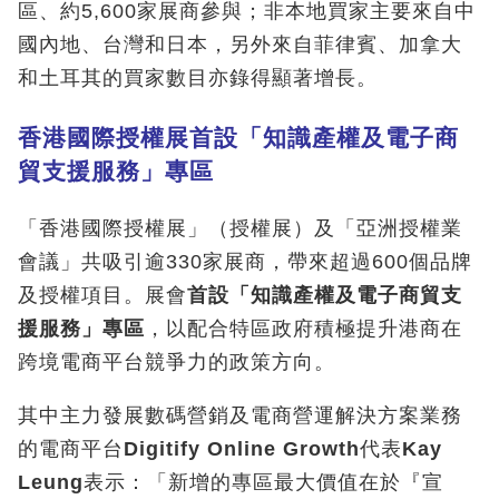
區、約5,600家展商參與；非本地買家主要來自中
國內地、台灣和日本，另外來自菲律賓、加拿大
和土耳其的買家數目亦錄得顯著增長。
香港國際授權展首設「知識產權及電子商
貿支援服務」專區
「香港國際授權展」（授權展）及「亞洲授權業
會議」共吸引逾330家展商，帶來超過600個品牌
及授權項目。展會
首設「知識產權及電子商貿支
援服務」專區
，以配合特區政府積極提升港商在
跨境電商平台競爭力的政策方向。
其中主力發展數碼營銷及電商營運解決方案業務
的電商平台
Digitify Online Growth
代表
Kay
Leung
表示：「新增的專區最大價值在於『宣