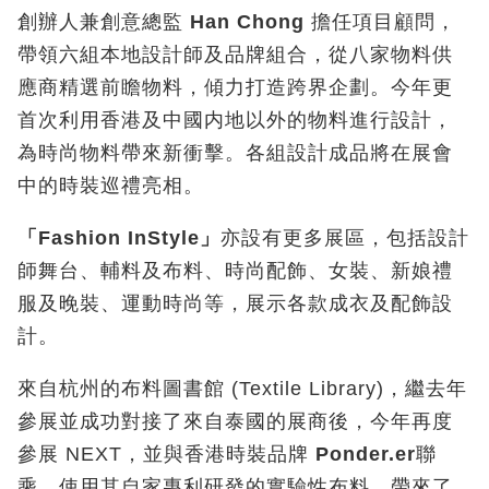
創辦人兼創意總監
Han Chong
擔任項目顧問，
帶領六組本地設計師及品牌組合，從八家物料供
應商精選前瞻物料，傾力打造跨界企劃。今年更
首次利用香港及中國内地以外的物料進行設計，
為時尚物料帶來新衝擊。各組設計成品將在展會
中的時裝巡禮亮相。
「
Fashion InStyle
」
亦設有更多展區，包括設計
師舞台、輔料及布料、時尚配飾、女裝、新娘禮
服及晚裝、運動時尚等，展示各款成衣及配飾設
計。
來自杭州的布料圖書館 (Textile Library)，繼去年
參展並成功對接了來自泰國的展商後，今年再度
參展 NEXT，並與香港時裝品牌
Ponder.er
聯
乘，使用其自家專利研發的實驗性布料，帶來了