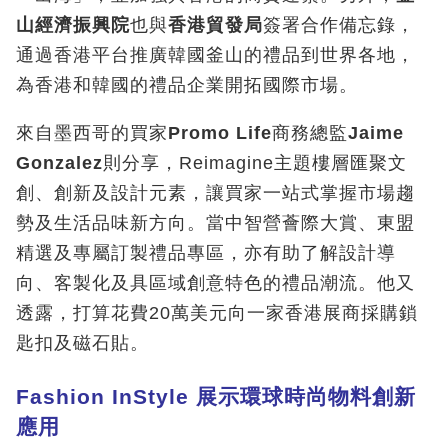
山經濟振興院
也與
香港貿發局
簽署合作備忘錄，
通過香港平台推廣韓國釜山的禮品到世界各地，
為香港和韓國的禮品企業開拓國際市場。
來自墨西哥的買家
Promo Life
商務總監
Jaime
Gonzalez
則分享，Reimagine主題樓層匯聚文
創、創新及設計元素，讓買家一站式掌握市場趨
勢及生活品味新方向。當中智營薈際大賞、東盟
精選及專屬訂製禮品專區，亦有助了解設計導
向、客製化及具區域創意特色的禮品潮流。他又
透露，打算花費20萬美元向一家香港展商採購鎖
匙扣及磁石貼。
Fashion InStyle
展示環球時尚物料創新
應用