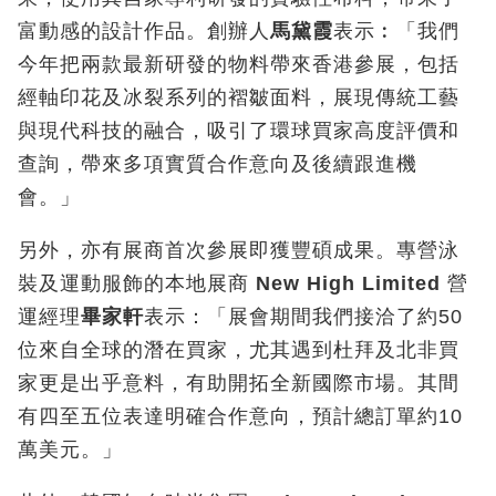
富動感的設計作品。創辦人
馬黛霞
表示︰「我們
今年把兩款最新研發的物料帶來香港參展，包括
經軸印花及冰裂系列的褶皺面料，展現傳統工藝
與現代科技的融合，吸引了環球買家高度評價和
查詢，帶來多項實質合作意向及後續跟進機
會。」
另外，亦有展商首次參展即獲豐碩成果。專營泳
裝及運動服飾的本地展商
New High Limited
營
運經理
畢家軒
表示：「展會期間我們接洽了約50
位來自全球的潛在買家，尤其遇到杜拜及北非買
家更是出乎意料，有助開拓全新國際市場。其間
有四至五位表達明確合作意向，預計總訂單約10
萬美元。」