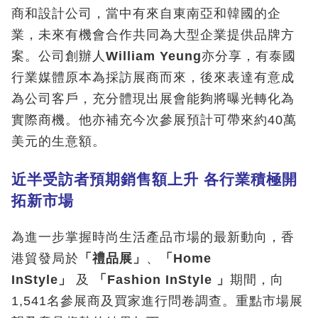
商和設計公司，當中有來自東南亞和韓國的企
業，未來有機會合作共同為大型企業提供品牌方
案。公司創辦人
William Yeung
亦分享，有泰國
行業媒體原本為採訪展商而來，後來表達有意成
為公司客戶，充分體現出展會能夠將曝光轉化為
實際商機。他亦補充今次參展預計可帶來約40萬
美元的生意額。
近半受訪者預期銷售額上升
各行業積極開
拓新市場
為進一步掌握時尚生活產品市場的最新動向，香
港貿發局於
「
禮品展
」
、
「
Home
InStyle
」
及
「
Fashion InStyle
」
期間，向
1,541名參展商及買家進行問卷調查。重點市場展