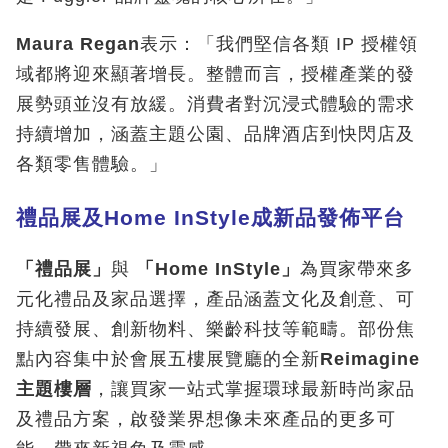
Maura Regan
表示：「我們堅信各類 IP 授權領
域都將迎來顯著增長。整體而言，授權產業的發
展勢頭並沒有放緩。消費者對沉浸式體驗的需求
持續增加，涵蓋主題公園、品牌酒店到快閃店及
各類零售體驗。」
禮品展及
Home InStyle
成新品發佈平台
「禮品展」
與
「
Home InStyle
」
為買家帶來多
元化禮品及家品選擇，產品涵蓋文化及創意、可
持續發展、創新物料、樂齡科技等範疇。部份焦
點內容集中於會展五樓展覽廳的全新
Reimagine
主題樓層
，讓買家一站式掌握環球最新時尚家品
及禮品方案，啟發業界想像未來產品的更多可