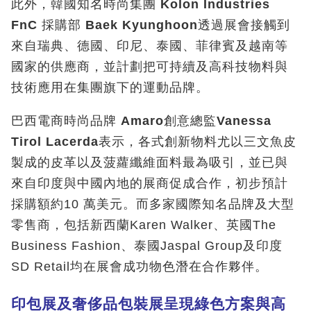
此外，韓國知名時尚集團
Kolon Industries
FnC
採購部
Baek Kyunghoon
透過展會接觸到
來自瑞典、德國、印尼、泰國、菲律賓及越南等
國家的供應商，並計劃把可持續及高科技物料與
技術應用在集團旗下的運動品牌。
巴西電商時尚品牌
Amaro
創意總監
Vanessa
Tirol Lacerda
表示，各式創新物料尤以三文魚皮
製成的皮革以及菠蘿纖維面料最為吸引，並已與
來自印度與中國內地的展商促成合作，初步預計
採購額約10 萬美元。而多家國際知名品牌及大型
零售商，包括新西蘭Karen Walker、英國The
Business Fashion、泰國Jaspal Group及印度
SD Retail均在展會成功物色潛在合作夥伴。
印包展及奢侈品包裝展呈現綠色方案與高