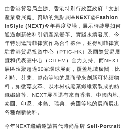
由香港貿發局主辦、香港特別行政區政府「文創
產業發展處」資助的焦點展區
NEXT@Fashion
InStyle (NEXT)
今年再度登場，展示時裝界如何
通過創新物料引領產業變革、實踐永續發展。今
年特別邀請菲律賓作為合作夥伴，並得到菲律賓
駐香港貿易投資中心（PTIC-HK）及國際貿易展
覽和代表團中心（CITEM）全力支持。而NEXT
展區匯聚超過60家環球展商，覆蓋地域廣闊，比
利時、芬蘭、越南等地的展商帶來創新可持續物
料，如微藻皮革、以木材或廢棄纖維素製成的紡
織纖維等。NEXT展區還有來自香港、中國内地、
泰國、印尼、冰島、瑞典、美國等地的展商展出
各種創新物料。
今年NEXT繼續邀請當代時尚品牌
Self-Portrait