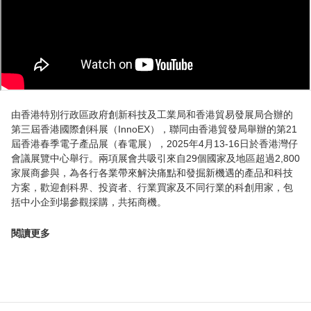
由香港特別行政區政府創新科技及工業局和香港貿易發展局合辦的
第三屆香港國際創科展（InnoEX），聯同由香港貿發局舉辦的第21
屆香港春季電子產品展（春電展），2025年4月13-16日於香港灣仔
會議展覽中心舉行。兩項展會共吸引來自29個國家及地區超過2,800
家展商參與，為各行各業帶來解決痛點和發掘新機遇的產品和科技
方案，歡迎創科界、投資者、行業買家及不同行業的科創用家，包
括中小企到場參觀採購，共拓商機。
閱讀更多