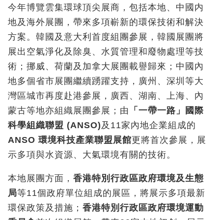
今年博覽雲集環球頂尖展商，包括本地、中國内
地及海外展團，帶來多項嶄新的環保技術和解決
方案。韓國及意大利首度組團參展，韓國展團將
展出空氣淨化及除臭、水質管理和廢物處理等技
術；挪威、荷蘭及加拿大展團載譽歸來；中國內
地多個省市展團繼續踴躍支持，廣州、深圳等大
灣區城市再度赴港參展，廣西、湖南、上海、內
蒙古等地亦組織展團參展；由
「一帶一路」國際
科學組織聯盟 (ANSO)
及11家內地企業組成的
ANSO 環境科技產業聯盟展館
更將首次參展，展
示多項與水資源、大氣環境有關的技術。
本地展團方面，
香港特別行政區政府環境及生態
局
等11個政府單位組成的展區，將展示多項最新
環保政策及措施；
香港特別行政區政府環境運動