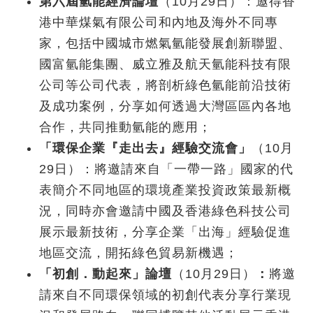
第六屆氫能經濟論壇
（10月29日）：邀得香
港中華煤氣有限公司和內地及海外不同專
家，包括中國城市燃氣氫能發展創新聯盟、
國富氫能集團、威立雅及航天氫能科技有限
公司等公司代表，將剖析綠色氫能前沿技術
及成功案例，分享如何透過大灣區區內各地
合作，共同推動氫能的應用；
「環保企業『走出去』經驗交流會」
（10月
29日）：將邀請來自「一帶一路」國家的代
表簡介不同地區的環境產業投資政策最新概
況，同時亦會邀請中國及香港綠色科技公司
展示最新技術，分享企業「出海」經驗促進
地區交流，開拓綠色貿易新機遇；
「初創．動起來」論壇
（10月29日）
：
將邀
請來自不同環保領域的初創代表分享行業現