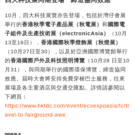
10月，四大科技展覽亦告登場，包括於灣仔會展
舉行的
香港秋季電子產品展（秋電展）
和
國際電
子組件及生產技術展（electronicAsia）
（10月
13至16日），
香港國際秋季燈飾展（秋燈展）
（10月27日至30），以及於亞洲國際博覽館舉行
的
香港國際戶外及科技照明博覽
（10月28 日至10
月31），與同期舉行的國際環保博覽，締造協同
效應。屆時大會將安排免費穿梭巴士服務，往來
展場及各主要酒店與交通交匯點。詳情請參閱以
下網頁︰
https://www.hktdc.com/event/ecoexpoasia/tc/tr
avel-to-fairground-awe