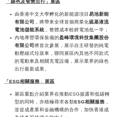
「
綠色及智慧出行」展區
由香港中文大學孵化的新能源項目
易池新能
有限公司
，將帶來全球首個商業化
硫基液流
電池儲能系統
，整體成本較鋰電池低一半；
內地專營環保裝備的
盈峰環境科技集團股份
有限公司
將首次參展，展示自主研發的純電
動壓縮式垃圾車，聯同展區內其他不同款式
的電動車及相關充電設備，展示業界的綠色
出行最新成果。
「ESG相關服務
」
展區
展區重點介紹業界在推動ESG披露和低碳轉
型的同時，亦積極尋求各類
ESG相關服務
，
並促成產業和金融機構的合作，加快香港成