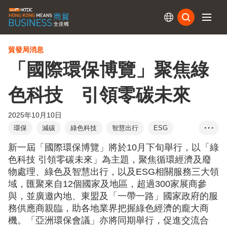
訂閱
貿發局消息
「國際環保博覽」聚焦綠
色科技 引領零碳未來
2025年10月10日
環保
減碳
綠色科技
智慧出行
ESG
• • •
可持續發展
新一屆「國際環保博覽」將於10月下旬舉行，以「綠
色科技 引領零碳未來」為主題，聚焦循環經濟及廢
物處理、綠色及智慧出行，以及ESG相關服務三大領
域，匯聚來自12個國家及地區，超過300家展商參
與，並廣邀內地、東盟及「一帶一路」國家政府的服
務供應商親臨，助各地業界把握綠色經濟的龐大商
機。「亞洲環保會議」亦將同期舉行，促進交流合