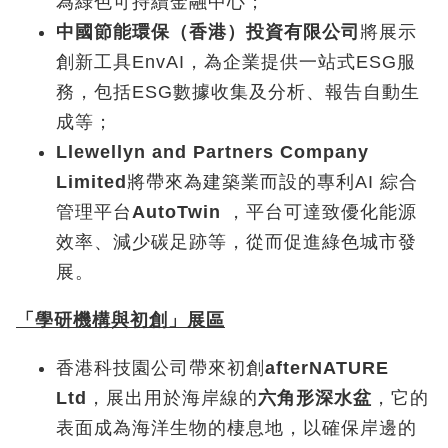
為綠色可持續金融中心；
中國節能環保（香港）投資有限公司
將展示
創新工具EnvAI，為企業提供一站式ESG服
務，包括ESG數據收集及分析、報告自動生
成等；
Llewellyn and Partners Company
Limited
將帶來為建築業而設的專利AI 綜合
管理平台
AutoTwin
，平台可達致優化能源
效率、減少碳足跡等，從而促進綠色城市發
展。
「學研機構與初創」展區
香港科技園公司帶來初創
afterNATURE
Ltd
，展出用於海岸線的
六角形深水盆
，它的
表面成為海洋生物的棲息地，以確保岸邊的