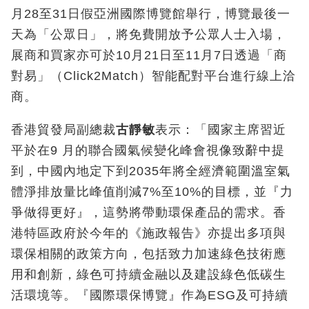
月28至31日假亞洲國際博覽館舉行，博覽最後一
天為「公眾日」，將免費開放予公眾人士入場，
展商和買家亦可於10月21日至11月7日透過「商
對易」（Click2Match）智能配對平台進行線上洽
商。
香港貿發局副總裁
古靜敏
表示：「國家主席習近
平於在9 月的聯合國氣候變化峰會視像致辭中提
到，中國內地定下到2035年將全經濟範圍溫室氣
體淨排放量比峰值削減7%至10%的目標，並『力
爭做得更好』，這勢將帶動環保產品的需求。香
港特區政府於今年的《施政報告》亦提出多項與
環保相關的政策方向，包括致力加速綠色技術應
用和創新，綠色可持續金融以及建設綠色低碳生
活環境等。『國際環保博覽』作為ESG及可持續