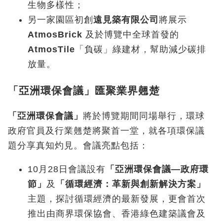
生物多樣性；
另一家園區初創
遠見築有限公司
將展示
AtmosBrick
及於博覽中全球首發的
AtmosTile
「負碳」綠建材，幫助減少碳排
放量。
「亞洲環保會議」匯聚業界翹楚
「亞洲環保會議」
將於博覽期間同場舉行，環球
政府官員及行業翹楚將聚首一堂，就各項環保議
題分享真知灼見。會議亮點包括：
10月28日會議設有
「亞洲環保會議—政府環
節」
及
「循環經濟：革新與創新解決方案」
主題，探討循環經濟的最新發展，更會首次
推出由商界環保協會、香港綠色建築議會及