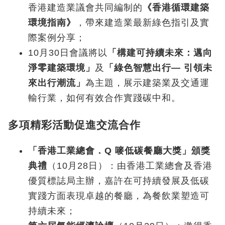
香港建造業議會共同編制的
《香港循環建築
環境指南》
，帶來建造業最新綠色指引及實
際案例分享；
10月30日會議將以
「構建可持續未來：邁向
淨零建築環境」
及
「綠色智慧出行— 引領未
來出行潮流」
為主題，展示建築業及交通運
輸行業，如何有效合作實踐碳中和。
多項精彩活動促進交流合作
「香港工業總會．Q 嘜低碳餐廳大獎」頒獎
典禮
（10月28日）：由香港工業總會及香港
優質標誌局主辦，嘉許在可持續發展及低碳
實踐方面表現卓越的餐廳，為餐飲業塑造可
持續未來；