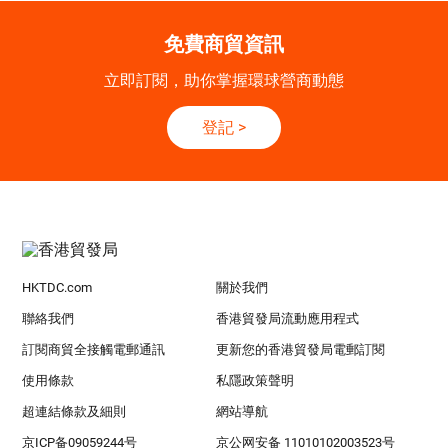
免費商貿資訊
立即訂閱，助你掌握環球營商動態
登記
>
HKTDC.com
關於我們
聯絡我們
香港貿發局流動應用程式
訂閱商貿全接觸電郵通訊
更新您的香港貿發局電郵訂閱
使用條款
私隱政策聲明
超連結條款及細則
網站導航
京ICP备09059244号
京公网安备 11010102003523号