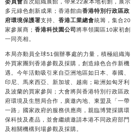
委員會
首次組織展館，帶來22家本地初創，展示
多元綠色創新成果；香港館由
香港特別行政區政
府環境保護署
支持、
香港工業總會
統籌，集合20
家參展商；
香港科技園公司
將率領園區10家初創
一同亮相。
本局亦動員全球51個辦事處的力量，積極組織海
外買家團到香港參觀及採購，創造綠色合作新機
遇。今年活動吸引來自亞洲地區如日本、泰國、
印尼、馬來西亞、新加坡、越南；歐洲如匈牙利
及波蘭的買家參與；大會將與香港特別行政區政
府環境及生態局合作，廣邀內地、東盟及「一帶
一路」國家政府的服務供應商，親臨博覽採購環
保科技及產品，並會繼續邀請本港不同政府部門
及相關機構到場參觀及採購。