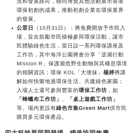
況和發展路向，聯同博覽其他活動展示香港
環保初創的成果，推動初創企業在環保業界
的發展。
公眾日
（10月31日）：將免費開放予市民入
場，旨在鼓勵市民積極參與環保活動，讓市
民體驗綠色生活，當日設一系列環保講座及
工作坊，其中海洋公園將會分享「逆瀕行動
Mission R」保護瀕危野生動物與其棲息環境
的相關資訊；環保 KOL「大便妹」
楊婷
將講
解如何快樂地過環保生活、共建綠色家園；
入場人士還可參與豐富的
環保工作坊
，如
「蜂蠟布工作坊」
、
「桌上遊戲工作坊」
等。場內更設有
綠色市集Green Mart
供市民
購買多元環保產品。
四大科技展同期登場 締造協同效應