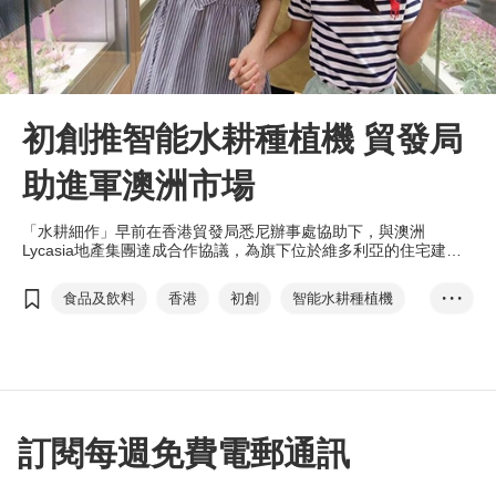
初創推智能水耕種植機 貿發局
助進軍澳洲市場
「水耕細作」早前在香港貿發局悉尼辦事處協助下，與澳洲
Lycasia地產集團達成合作協議，為旗下位於維多利亞的住宅建築
Huntingdale提供全環控智能移動水耕種植機，為項目增值。展望
未來，雙方將長期合作，在當地更多工業及商業項目中應用此系
食品及飲料
香港
初創
智能水耕種植機
• • •
統。
ESG
環境保護、社會責任及企業管治
水耕細作
物聯網
大數據
Lycasia
融資
綠色生活
訂閱每週免費電郵通訊