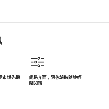
訊
示市場先機
簡易介面，讓你隨時隨地輕
鬆閱讀