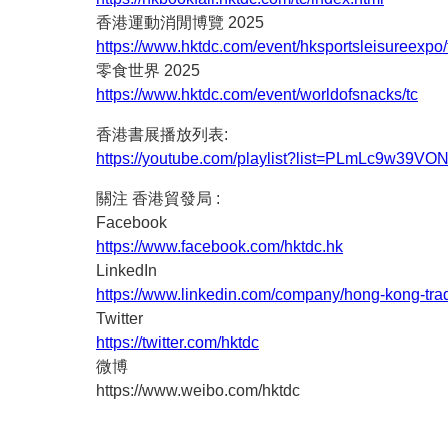
香港運動消閒博覽 2025
https://www.hktdc.com/event/hksportsleisureexpo/
零食世界 2025
https://www.hktdc.com/event/worldofsnacks/tc
香港書展播放列表:
https://youtube.com/playlist?list=PLmLc9w3
關注 香港貿發局 :
Facebook
https://www.facebook.com/hktdc.hk
LinkedIn
https://www.linkedin.com/company/hong-kong-tr
Twitter
https://twitter.com/hktdc
微博
https://www.weibo.com/hktdc