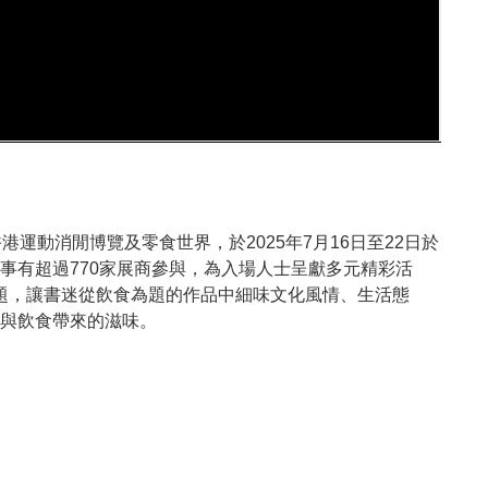
運動消閒博覽及零食世界，於2025年7月16日至22日於
事有超過770家展商參與，為入場人士呈獻多元精彩活
題，讓書迷從飲食為題的作品中細味文化風情、生活態
與飲食帶來的滋味。