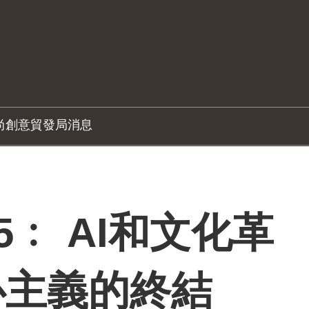
尚創意
貿發局消息
5﹕ AI和文化革
心主義的終結