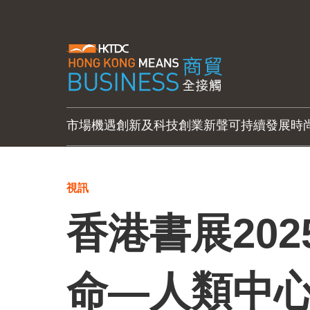
市場機遇
創新及科技
創業新聲
可持續發展
時
視訊
香港書展202
命—人類中