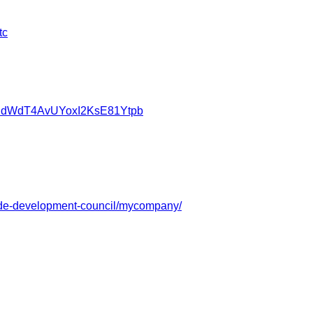
tc
9VONdWdT4AvUYoxI2KsE81Ytpb
ade-development-council/mycompany/