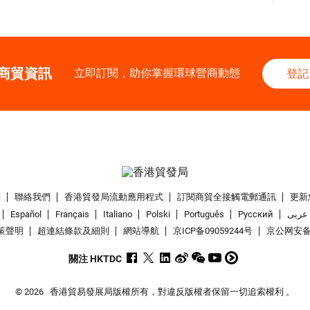
商貿資訊
立即訂閱，助你掌握環球營商動態
登記
們
聯絡我們
香港貿發局流動應用程式
訂閱商貿全接觸電郵通訊
更新
Español
Français
Italiano
Polski
Português
Pусский
عربى
策聲明
超連結條款及細則
網站導航
京ICP备09059244号
京公网安备 1
關注 HKTDC
© 2026
香港貿易發展局版權所有，對違反版權者保留一切追索權利 。