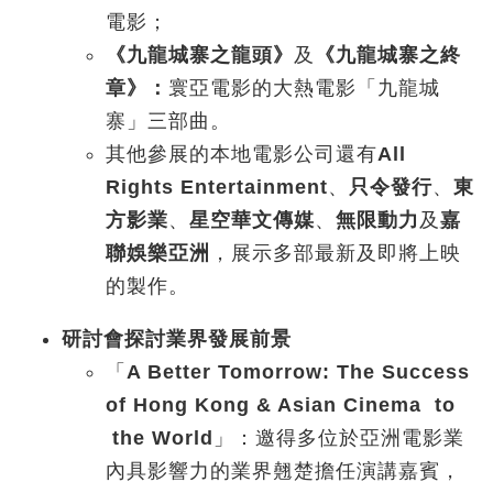
電影；
《九龍城寨之龍頭》
及
《九龍城寨之終
章》：
寰亞電影的大熱電影「九龍城
寨」三部曲。
其他參展的本地電影公司還有
All
Rights Entertainment
、
只令發行
、
東
方影業
、
星空華文傳媒
、
無限動力
及
嘉
聯娛樂亞洲
，展示多部最新及即將上映
的製作。
研討會探討業界發展前景
「
A Better Tomorrow: The Success
of Hong Kong & Asian Cinema to
the World
」：邀得多位於亞洲電影業
內具影響力的業界翹楚擔任演講嘉賓，