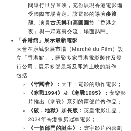
間舉行世界首映，充份展現香港電影備
受國際市場肯定。該電影的導演
麥浚
龍
、演員
古天樂
和
高圓圓
於「香港之
夜」與一眾嘉賓交流，場面熱鬧。
「香港館」展示最新電影
大會在康城影展市場（Marché du Film）設
立「香港館」，匯聚多家香港電影製作及發
行公司，展示多部最新及即將上映的製作，
包括：
《守闕者》
：天下一電影的動作電影；
《寒戰
1994
》
及
《寒戰
1995
》：
安樂影
片推出《寒戰》系列的兩部前傳作品；
《破．地獄》加長版：
英皇電影出品，
2024年香港票房冠軍電影；
《一個部門的誕生》：
寰宇影片的喜劇