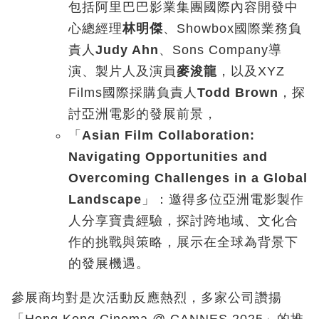
包括阿里巴巴影業集團國際內容開發中
心總經理
林明傑
、Showbox國際業務負
責人
Judy Ahn
、Sons Company導
演、製片人及演員
麥浚龍
，以及XYZ
Films國際採購負責人
Todd Brown
，探
討亞洲電影的發展前景，
「
Asian Film Collaboration:
Navigating Opportunities and
Overcoming Challenges in a Global
Landscape
」：邀得多位亞洲電影製作
人分享寶貴經驗，探討跨地域、文化合
作的挑戰與策略，展示在全球為背景下
的發展機遇。
參展商均對是次活動反應熱烈，多家公司讚揚