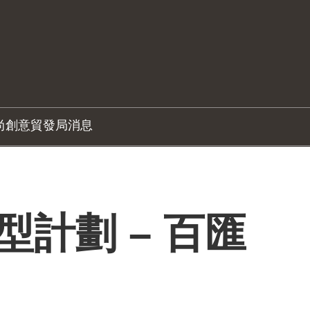
尚創意
貿發局消息
轉型計劃 – 百匯