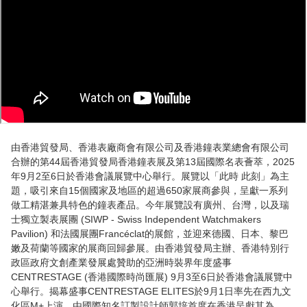
由香港貿發局、香港表廠商會有限公司及香港鐘表業總會有限公司
合辦的第44屆香港貿發局香港鐘表展及第13屆國際名表薈萃，2025
年9月2至6日於香港會議展覽中心舉行。展覽以「此時 此刻」為主
題，吸引來自15個國家及地區的超過650家展商參與，呈獻一系列
做工精湛兼具特色的鐘表產品。今年展覽設有廣州、台灣，以及瑞
士獨立製表展團 (SIWP - Swiss Independent Watchmakers
Pavilion) 和法國展團Francéclat的展館，並迎來德國、日本、黎巴
嫩及荷蘭等國家的展商回歸參展。由香港貿發局主辦、香港特別行
政區政府文創產業發展處贊助的亞洲時裝界年度盛事
CENTRESTAGE (香港國際時尚匯展) 9月3至6日於香港會議展覽中
心舉行。揭幕盛事CENTRESTAGE ELITES於9月1日率先在西九文
化區M+上演，由國際知名訂製設計師郭培首度在香港呈獻其為