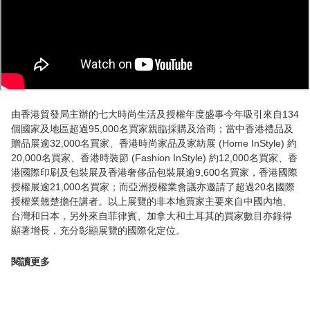
由香港貿發局主辦的七大時尚生活及授權年度盛事今年吸引來自134
個國家及地區超過95,000名買家親臨採購及洽商；當中香港禮品及
贈品展逾32,000名買家、香港時尚家品及家紡展 (Home InStyle) 約
20,000名買家、香港時裝節 (Fashion InStyle) 約12,000名買家、香
港國際印刷及包裝展及香港奢侈品包裝展逾9,600名買家，香港國際
授權展逾21,000名買家；而亞洲授權業會議亦邀請了超過20名國際
授權業翹楚擔任講者。以上展覽的非本地買家主要來自中國內地、
台灣和日本，另外來自菲律賓、加拿大和土耳其的買家數目亦錄得
顯著增長，充分彰顯展覽的國際化定位。
閱讀更多