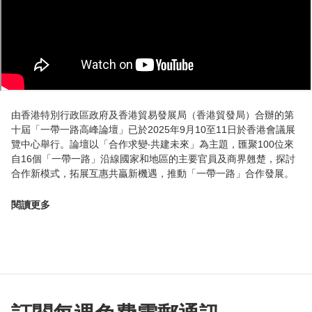
由香港特別行政區政府及香港貿易發展局（香港貿發局）合辦的第
十屆「一帶一路高峰論壇」已於2025年9月10至11日於香港會議展
覽中心舉行。論壇以「合作求變‧共建未來」為主題，匯聚100位來
自16個「一帶一路」沿線國家和地區的主要官員及商界翹楚，探討
合作新模式，拓展互惠共贏新機遇，推動「一帶一路」合作發展。
閱讀更多