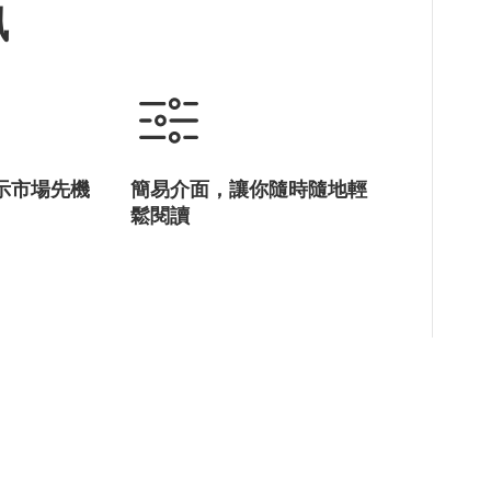
訊
示市場先機
簡易介面，讓你隨時隨地輕
鬆閱讀
商貿資訊
立即訂閱，助你掌握環球營商動態
登記