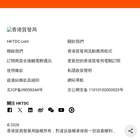
HKTDC.com
關於我們
聯絡我們
香港貿發局流動應用程式
訂閱商貿全接觸電郵通訊
更新您的香港貿發局電郵訂閱
使用條款
私隱政策聲明
超連結條款及細則
網站導航
京ICP备09059244号
京公网安备 11010102003523号
關注 HKTDC
© 2026
香港貿易發展局版權所有，對違反版權者保留一切追索權利 。