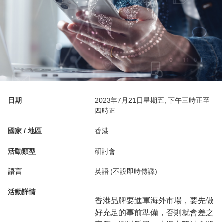
日期
2023年7月21日星期五, 下午三時正至
四時正
國家 / 地區
香港
活動類型
研討會
語言
英語 (不設即時傳譯)
活動詳情
香港品牌要進軍海外市場，要先做
好充足的事前準備，否則就會差之