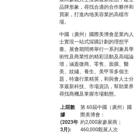
品牌形象，尋找合適的合作夥伴和
買家，打進內地美容業的高檔市
場。
中國（廣州）國際美博會是業內人
士實現一站式採購計劃的理想平
臺。展會期間將舉行一系列兼具學
術性及商業性的精彩活動及高端論
壇，涵蓋微商、零售、面膜、醫
美、紋繡、養生、美甲等多個主
題，特邀行業精英，和與會人士分
享最新科技、市場資訊，幫助業界
尋找商機及掌握市場動態。
上屇數
第 60屆中國（廣州）國
據
際美博會：
(2023年
約2,000家參展商；
3月):
460,000觀展人次