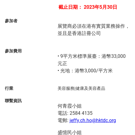
截止日期：
2023年5月30日
參加者
展覽商必須在港有實質業務操作，
並且是香港註冊公司
參加費用
• 9平方米標準展臺：港幣33,000
元正
• 光地：港幣3,000/平方米
行業
美容服務|健康及美容產品
聯繫資訊
何青霞小姐
電話: 2584 4135
電郵:
jeffy.ch.ho@hktdc.org
盛憶民小姐