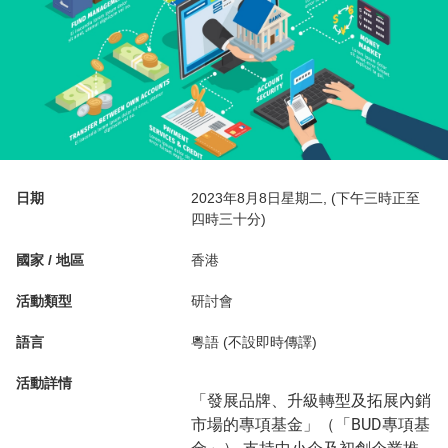
日期
2023年8月8日星期二, (下午三時正至
四時三十分)
國家 / 地區
香港
活動類型
研討會
語言
粵語 (不設即時傳譯)
活動詳情
「發展品牌、升級轉型及拓展內銷
市場的專項基金」（「BUD專項基