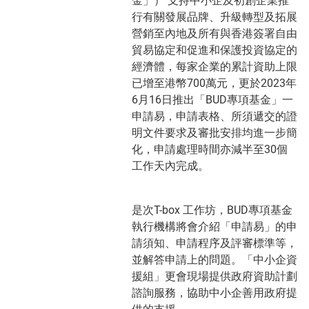
金」） 支持中小企及初創企業推
行有關發展品牌、升級轉型及拓展
營銷至內地及所有與香港簽署自由
貿易協定和促進和保護投資協定的
經濟體，每家企業的累計資助上限
已增至港幣700萬元，更於2023年
6月16日推出「BUD專項基金」一
申請易，申請表格、所須遞交的證
明文件要求及審批安排均進一步簡
化，申請處理時間亦減半至30個
工作天內完成。
是次T-box 工作坊，BUD專項基金
執行機構將會介紹「申請易」的申
請須知、申請程序及評審標準等，
並解答申請上的問題。「中小企資
援組」更會現場提供政府資助計劃
諮詢服務，協助中小企善用政府提