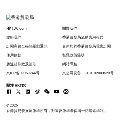
HKTDC.com
關於我們
聯絡我們
香港貿發局流動應用程式
訂閱商貿全接觸電郵通訊
更新您的香港貿發局電郵訂閱
使用條款
私隱政策聲明
超連結條款及細則
網站導航
京ICP备09059244号
京公网安备 11010102003523号
關注 HKTDC
© 2026
香港貿易發展局版權所有，對違反版權者保留一切追索權利 。