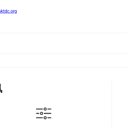
ktdc.org
訊