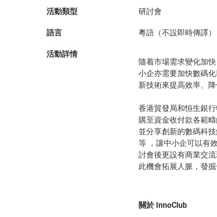
活動類型
研討會
語言
粵語（不設即時傳譯）
活動詳情
隨着市場需求變化加快
小企亦需要加快數碼化
新技術來提高效率、降
香港貿發局和恒生銀行
購至資金收付款各範疇
並分享創新的數碼科技
等 ，讓中小企可以有
討會後更設有商業交流
此機會拓展人脈，發掘
關於 InnoClub