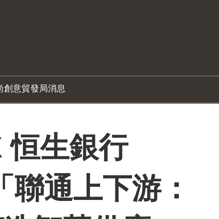
尚創意
貿發局消息
X 恒生銀行
b：「聯通上下游：