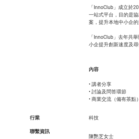
「InnoClub」成立
一站式平台，目的是協
案，提升本地中小企的
「InnoClub」去
小企提升創新速度及尋
內容
• 講者分享
• 討論及問答環節
• 商業交流（備有茶點
行業
科技
聯繫資訊
陳艷芝女士