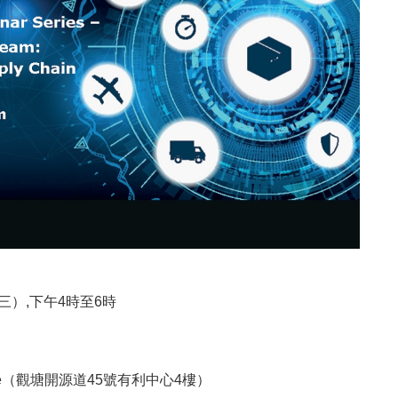
期三）,下午4時至6時
rSpace（觀塘開源道45號有利中心4樓）