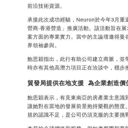
前沿技術資源。
承接此次成功經驗，Neuron於今年3月重返
營商‧香港營造」推廣活動。該活動旨在
案方面的專業實力。當中的主論壇邀得曼谷
界領袖參與。
鮑思穎指出，此行有助公司建立商脈，並
時亦有其他高潛力項目正在洽談中，穩步
貿發局提供在地支援 為企業創造價
鮑思穎表示，有見東南亞的房產業主意識
讓她對在當地的發展前景抱持樂觀的態度
規的認識不足，是公司仍須克服的主要挑