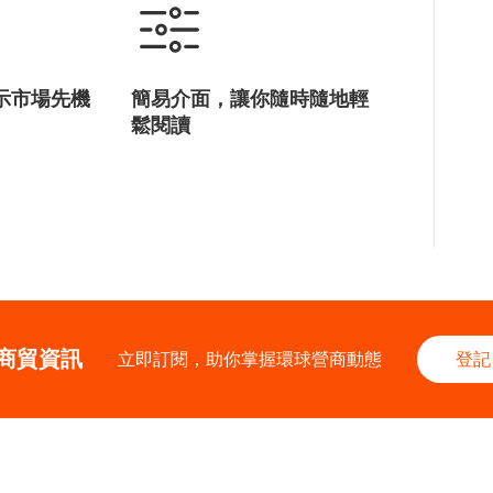
示市場先機
簡易介面，讓你隨時隨地輕
鬆閱讀
商貿資訊
立即訂閱，助你掌握環球營商動態
登記