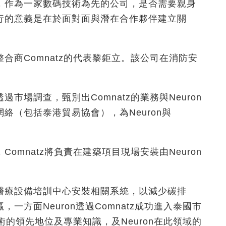
，作為一家數碼技術為先的公司，是否需要親身
行的意義是在於面對面與潛在合作夥伴建立關
」
合商Comnatz的代表黎鉅立。該公司在消防安
場調查，甄別出Comnatz的業務與Neuron
絡（包括泰港貿易協會），為Neuron與
mnatz將負責在建築項目現場安裝由Neuron
醫療設備培訓中心安裝相關系統，以減少碳排
方面Neuron透過Comnatz成功進入泰國市
術的領先地位及專業知識，及Neuron在此領域的